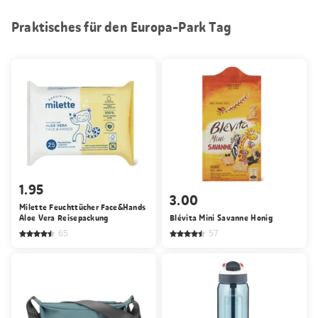
Praktisches für den Europa-Park Tag
1.95
3.00
Milette Feuchttücher Face&Hands
Aloe Vera Reisepackung
Blévita Mini Savanne Honig
65
57