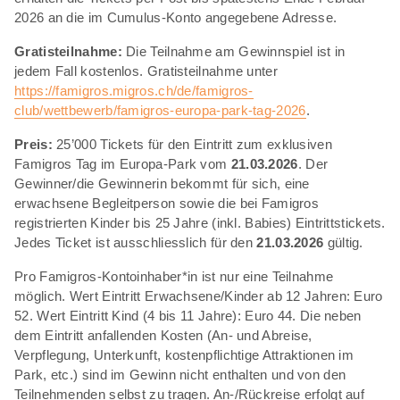
2026 an die im Cumulus-Konto angegebene Adresse.
Gratisteilnahme:
Die Teilnahme am Gewinnspiel ist in
jedem Fall kostenlos. Gratisteilnahme unter
https://famigros.migros.ch/de/famigros-
club/wettbewerb/famigros-europa-park-tag-2026
.
Preis:
25’000 Tickets für den Eintritt zum exklusiven
Famigros Tag im Europa-Park vom
21.03.2026
. Der
Gewinner/die Gewinnerin bekommt für sich, eine
erwachsene Begleitperson sowie die bei Famigros
registrierten Kinder bis 25 Jahre (inkl. Babies) Eintrittstickets.
Jedes Ticket ist ausschliesslich für den
21.03.2026
gültig.
Pro Famigros-Kontoinhaber*in ist nur eine Teilnahme
möglich. Wert Eintritt Erwachsene/Kinder ab 12 Jahren: Euro
52. Wert Eintritt Kind (4 bis 11 Jahre): Euro 44. Die neben
dem Eintritt anfallenden Kosten (An- und Abreise,
Verpflegung, Unterkunft, kostenpflichtige Attraktionen im
Park, etc.) sind im Gewinn nicht enthalten und von den
Teilnehmenden selbst zu tragen. An-/Rückreise erfolgt auf