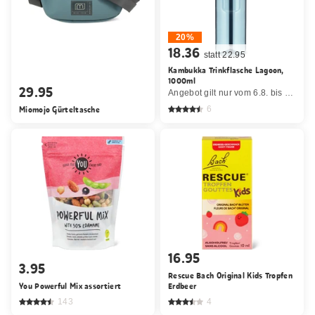
20%
18.36
statt 22.95
Kambukka Trinkflasche Lagoon,
1000ml
29.95
Angebot gilt nur vom 6.8. bis 19.8.2026, solange Vorrat.
Miomojo Gürteltasche
6
16.95
3.95
Rescue Bach Original Kids Tropfen
You Powerful Mix assortiert
Erdbeer
143
4