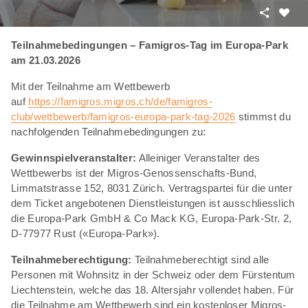
Teilen
Als
Favori
Teilnahmebedingungen – Famigros-Tag im Europa-Park
merke
am 21.03.2026
Mit der Teilnahme am Wettbewerb
auf
https://famigros.migros.ch/de/famigros-
club/wettbewerb/famigros-europa-park-tag-2026
stimmst du
nachfolgenden Teilnahmebedingungen zu:
Gewinnspielveranstalter:
Alleiniger Veranstalter des
Wettbewerbs ist der Migros-Genossenschafts-Bund,
Limmatstrasse 152, 8031 Zürich. Vertragspartei für die unter
dem Ticket angebotenen Dienstleistungen ist ausschliesslich
die Europa-Park GmbH & Co Mack KG, Europa-Park-Str. 2,
D-77977 Rust («Europa-Park»).
Teilnahmeberechtigung:
Teilnahmeberechtigt sind alle
Personen mit Wohnsitz in der Schweiz oder dem Fürstentum
Liechtenstein, welche das 18. Altersjahr vollendet haben. Für
die Teilnahme am Wettbewerb sind ein kostenloser Migros-