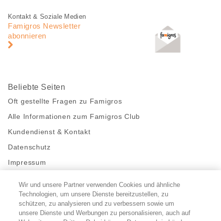
Fusszeile
Fusszeile
Kontakt & Soziale Medien
Navigation
Famigros Newsletter
abonnieren
Beliebte Seiten
Oft gestellte Fragen zu Famigros
Alle Informationen zum Famigros Club
Kundendienst & Kontakt
Datenschutz
Impressum
Wir und unsere Partner verwenden Cookies und ähnliche
Bleibe mit uns in Kontakt
Technologien, um unsere Dienste bereitzustellen, zu
Facebook
https://twitter.com/migros
https://www.youtube.com/user/Migr
Pinterest
Instagram
schützen, zu analysieren und zu verbessern sowie um
unsere Dienste und Werbungen zu personalisieren, auch auf