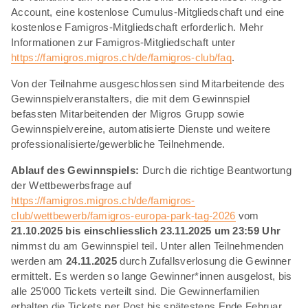
Account, eine kostenlose Cumulus-Mitgliedschaft und eine
kostenlose Famigros-Mitgliedschaft erforderlich. Mehr
Informationen zur Famigros-Mitgliedschaft unter
https://famigros.migros.ch/de/famigros-club/faq
.
Von der Teilnahme ausgeschlossen sind Mitarbeitende des
Gewinnspielveranstalters, die mit dem Gewinnspiel
befassten Mitarbeitenden der Migros Grupp sowie
Gewinnspielvereine, automatisierte Dienste und weitere
professionalisierte/gewerbliche Teilnehmende.
Ablauf des Gewinnspiels:
Durch die richtige Beantwortung
der Wettbewerbsfrage auf
https://famigros.migros.ch/de/famigros-
club/wettbewerb/famigros-europa-park-tag-2026
vom
21.10.2025 bis einschliesslich 23.11.2025 um 23:59 Uhr
nimmst du am Gewinnspiel teil. Unter allen Teilnehmenden
werden am
24.11.2025
durch Zufallsverlosung die Gewinner
ermittelt. Es werden so lange Gewinner*innen ausgelost, bis
alle 25’000 Tickets verteilt sind. Die Gewinnerfamilien
erhalten die Tickets per Post bis spätestens Ende Februar