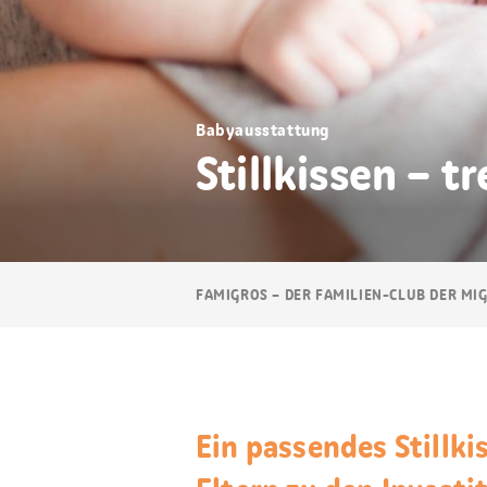
Babyausstattung
Stillkissen – tr
Breadcrumb
FAMIGROS – DER FAMILIEN-CLUB DER MI
Navigation
Ein passendes Stillk