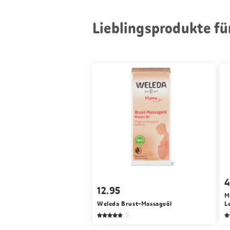
Lieblingsprodukte für 
4
12.95
M
Weleda Brust-Massageöl
L
5