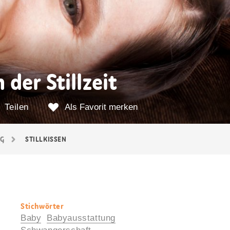
 der Stillzeit
Teilen
Als Favorit merken
NG
STILLKISSEN
Stichwörter
Nützliche
Baby
Babyausstattung
Informationen