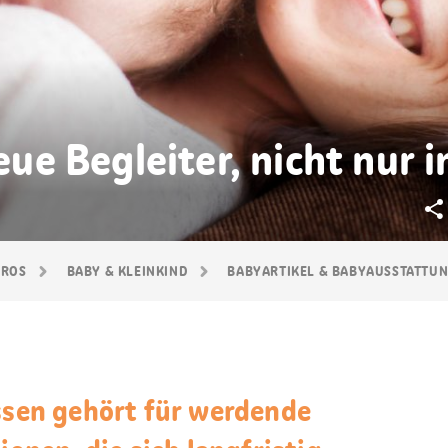
eue Begleiter, nicht nur in
GROS
BABY & KLEINKIND
BABYARTIKEL & BABYAUSSTATTU
issen gehört für werdende