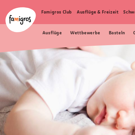
Sprungmarken
Header
Home Famigros.ch
Navigation
Logo
Famigros Club
Ausflüge & Freizeit
Schw
Haupt
Navigation
Ausflüge
Wettbewerbe
Basteln