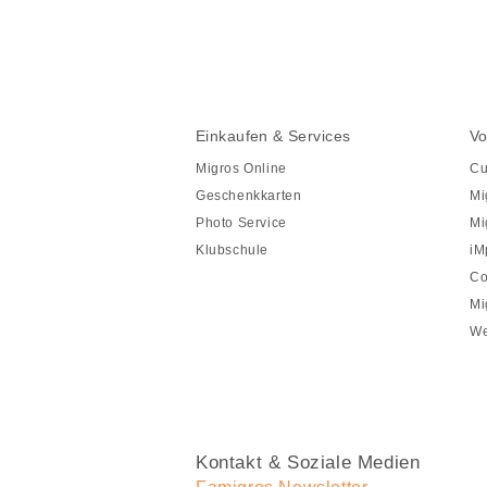
Seite
teilen
Fusszeile
Fusszeile
Einkaufen & Services
Vo
Navigation
Migros Online
Cu
Geschenkkarten
Mi
Photo Service
Mi
Klubschule
iM
Co
Mi
We
Kontakt & Soziale Medien