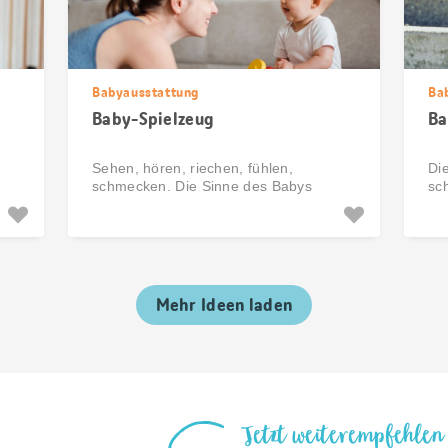
Babyausstattung
Ba
Baby-Spielzeug
Ba
Sehen, hören, riechen, fühlen,
Di
schmecken. Die Sinne des Babys
sch
spielerisch unterstützen.
Wa
Mehr Ideen laden
Jetzt weiterempfehlen