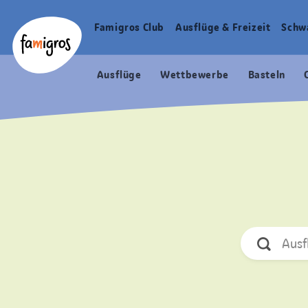
Sprungmarken
Header
Home Famigros.ch
Navigation
Logo
Famigros Club
Ausflüge & Freizeit
Schw
Haupt
Navigation
Ausflüge
Wettbewerbe
Basteln
Ausf