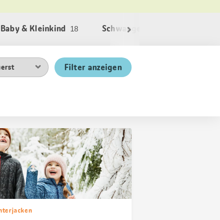
Baby & Kleinkind
Schwangerschaft
Kind
18
1
Filter anzeigen
nterjacken