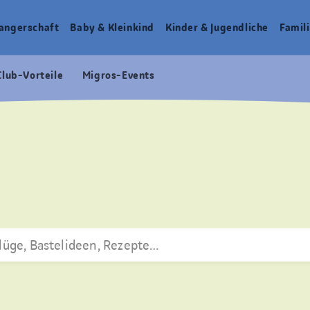
angerschaft
Baby & Kleinkind
Kinder & Jugendliche
Famili
Club-Vorteile
Migros-Events
lüge, Bastelideen, Rezepte…