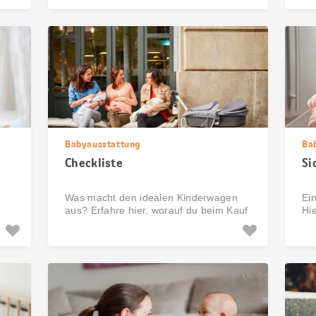
Babyausstattung
Ba
Checkliste
Si
Was macht den idealen Kinderwagen
Ein
aus? Erfahre hier, worauf du beim Kauf
Hi
achten solltest.
gilt