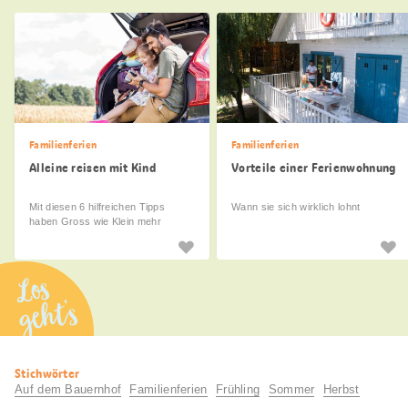
Familienferien
Familienferien
Alleine reisen mit Kind
Vorteile einer Ferienwohnung
Mit diesen 6 hilfreichen Tipps
Wann sie sich wirklich lohnt
haben Gross wie Klein mehr
davon.
Los
geht’s
Nützliche
Stichwörter
Informationen
Auf dem Bauernhof
Familienferien
Frühling
Sommer
Herbst