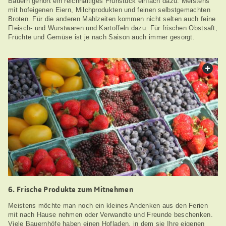
Bauern gehört ein reichhaltiges Frühstück einfach dazu. Meistens
mit hofeigenen Eiern, Milchprodukten und feinen selbstgemachten
Broten. Für die anderen Mahlzeiten kommen nicht selten auch feine
Fleisch- und Wurstwaren und Kartoffeln dazu. Für frischen Obstsaft,
Früchte und Gemüse ist je nach Saison auch immer gesorgt.
web.
6. Frische Produkte zum Mitnehmen
Meistens möchte man noch ein kleines Andenken aus den Ferien
mit nach Hause nehmen oder Verwandte und Freunde beschenken.
Viele Bauernhöfe haben einen Hofladen, in dem sie Ihre eigenen