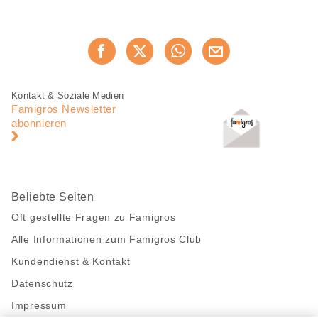
Diese
Jetzt weiterempfehlen
Seite
teilen
Fusszeile
Fusszeile
Kontakt & Soziale Medien
Navigation
Famigros Newsletter
abonnieren
Beliebte Seiten
Oft gestellte Fragen zu Famigros
Alle Informationen zum Famigros Club
Kundendienst & Kontakt
Datenschutz
Impressum