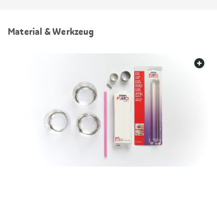
Material & Werkzeug
web.