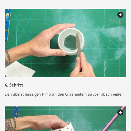
web.
4. Schritt
Den überschüssigen Fimo an den Glasrändern sauber abschneiden.
web.