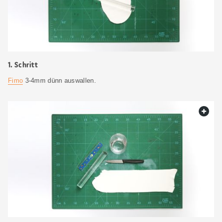
1. Schritt
Fimo
3-4mm dünn auswallen.
web.