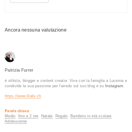
Ancora nessuna valutazione
Patrizia Furrer
è stilista, blogger e content creator. Vive con la famiglia a Lucerna e
condivide la sua passione per l'arredo sul suo blog e su
Instagram
.
https://www.lilaliv.ch
Informazioni
Parole chiave
utili
Medio
fino a 2 ore
Natale
Regalo
Bambino in età scolare
Adolescente