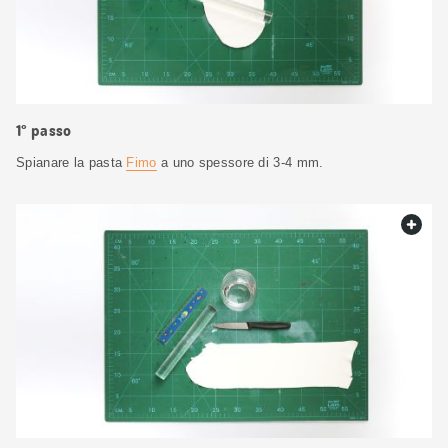
1° passo
Spianare la pasta
Fimo
a uno spessore di 3-4 mm.
web.