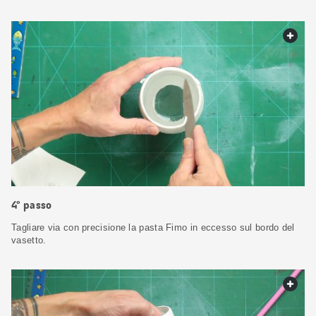
web.
4° passo
Tagliare via con precisione la pasta Fimo in eccesso sul bordo del
vasetto.
web.