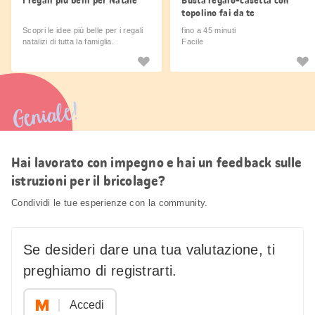
I regali più belli per Natale
Busta regalo-casetta con
topolino fai da te
Scopri le idee più belle per i regali
fino a 45 minuti
natalizi di tutta la famiglia.
Facile
Geniale!
Hai lavorato con impegno e hai un feedback sulle
istruzioni per il bricolage?
Condividi le tue esperienze con la community.
Se desideri dare una tua valutazione, ti
preghiamo di registrarti.
Accedi