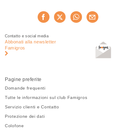
Condividi
Consiglia ora
questa
pagina
Piè
Navigazione
Contatto e social media
di
piè
Abbonati alla newsletter
pagina
di
Famigros
pagina
Pagine preferite
Domande frequenti
Tutte le informazioni sul club Famigros
Servizio clienti e Contatto
Protezione dei dati
Colofone