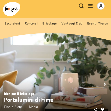
Navigazione
Header
Pagina iniziale Famigros.ch
Logo
Metanavigazione
Apri
Ricerca
segnalibri
menu
Escursioni
Concorsi
Bricolage
Vantaggi Club
Eventi Migros
Idea per il bricolage
Portalumini di Fimo
Fino a 2 ore
Medio
Condivid