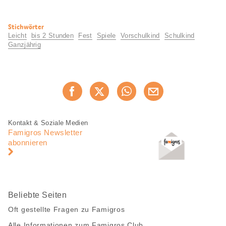
Nützliche
Stichwörter
Informationen
Leicht
bis 2 Stunden
Fest
Spiele
Vorschulkind
Schulkind
Ganzjährig
Diese
Jetzt weiterempfehlen
Seite
teilen
Fusszeile
Fusszeile
Kontakt & Soziale Medien
Navigation
Famigros Newsletter
abonnieren
Beliebte Seiten
Oft gestellte Fragen zu Famigros
Alle Informationen zum Famigros Club