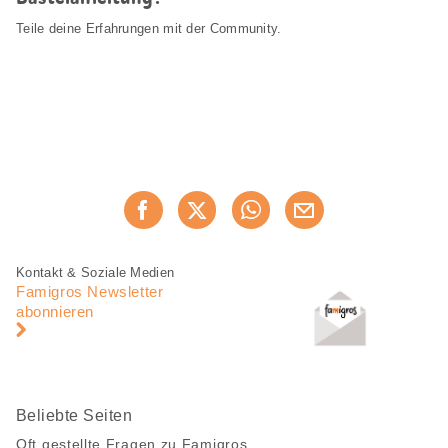
Teile deine Erfahrungen mit der Community.
Diese
Jetzt weiterempfehlen
Seite
teilen
Fusszeile
Fusszeile
Kontakt & Soziale Medien
Navigation
Famigros Newsletter
abonnieren
Beliebte Seiten
Oft gestellte Fragen zu Famigros