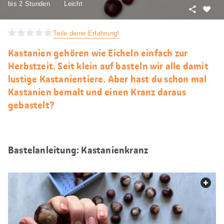
bis 2 Stunden
Leicht
Teilen
Als
Favori
Teile deine Erfahrung!
merke
Kastanien gehören wie Eicheln einfach zur
Herbstzeit. Seit klein auf basteln wir alle damit
lustige Kastanientiere. Aber hast du schon mal
Kastanien bemalt und einen Kranz daraus
gebastelt?
Bastelanleitung: Kastanienkranz
web.