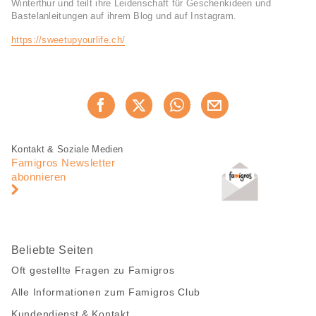
Winterthur und teilt ihre Leidenschaft für Geschenkideen und
Bastelanleitungen auf ihrem Blog und auf Instagram.
https://sweetupyourlife.ch/
Diese
Jetzt weiterempfehlen
Seite
teilen
Fusszeile
Fusszeile
Kontakt & Soziale Medien
Navigation
Famigros Newsletter
abonnieren
Beliebte Seiten
Oft gestellte Fragen zu Famigros
Alle Informationen zum Famigros Club
Kundendienst & Kontakt