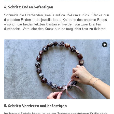
Schritt: Enden befestigen
Schneide die Drahtenden jeweils auf ca. 2-4 cm zurück. Stecke nun
die beiden Enden in die jeweils letzte Kastanie des anderen Endes
– sprich die beiden letzten Kastanien werden von zwei Drähten
durchbohrt. Versuche den Kranz nun so möglichst fest zu fixieren.
web.
Schritt: Verzieren und befestigen
Im letzten Schritt könnt ihr an der Zusammengeführten Stelle noch