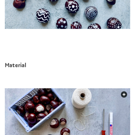
Material
web.