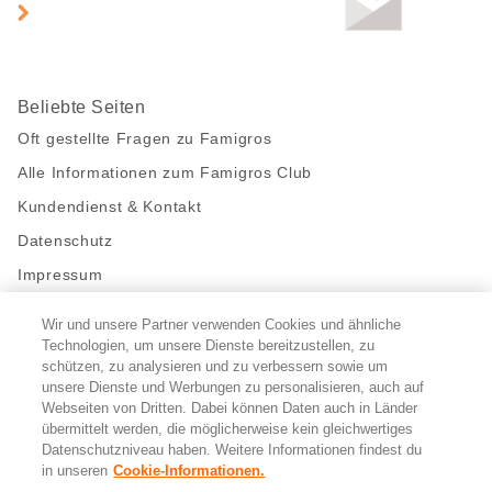
Beliebte Seiten
Oft gestellte Fragen zu Famigros
Alle Informationen zum Famigros Club
Kundendienst & Kontakt
Datenschutz
Impressum
Wir und unsere Partner verwenden Cookies und ähnliche
Bleibe mit uns in Kontakt
Technologien, um unsere Dienste bereitzustellen, zu
Facebook
https://twitter.com/migros
https://www.youtube.com/user/Migr
Pinterest
Instagram
schützen, zu analysieren und zu verbessern sowie um
unsere Dienste und Werbungen zu personalisieren, auch auf
Webseiten von Dritten. Dabei können Daten auch in Länder
übermittelt werden, die möglicherweise kein gleichwertiges
Cookie-Einstellungen
Datenschutzniveau haben. Weitere Informationen findest du
in unseren
Cookie-Informationen.