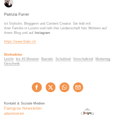
Patrizia Furrer
ist Stylistin, Bloggerin und Content Creator. Sie lebt mit
ihrer Familie in Luzern und teilt ihre Leidenschaft fürs Wohnen auf
ihrem Blog und auf
Instagram
.
https://www.lilaliv.ch
Nützliche
Stichwörter
Informationen
Leicht
bis 45 Minuten
Basteln
Schulkind
Vorschulkind
Muttertag
Geschenk
Diese
Jetzt weiterempfehlen
Seite
teilen
Fusszeile
Fusszeile
Kontakt & Soziale Medien
Navigation
Famigros Newsletter
abonnieren