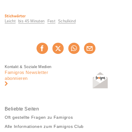
Nützliche
Stichwörter
Informationen
Leicht
bis 45 Minuten
Fest
Schulkind
Diese
Jetzt weiterempfehlen
Seite
teilen
Fusszeile
Fusszeile
Kontakt & Soziale Medien
Navigation
Famigros Newsletter
abonnieren
Beliebte Seiten
Oft gestellte Fragen zu Famigros
Alle Informationen zum Famigros Club