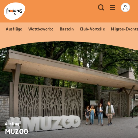
Sprungmarken
Header
Home Famigros.ch
Logo
Meta
Menu
Suche
Navigation
Navigation
öffnen
Ausflüge
Wettbewerbe
Basteln
Club-Vorteile
Migros-Event
Ausflug
MUZOO