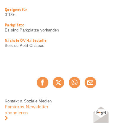
Nützliche
Geeignet für
Informationen
0-18+
Parkplätze
Es sind Parkplätze vorhanden
Nächste ÖV Haltestelle
Bois du Petit Château
Diese
Jetzt weiterempfehlen
Seite
teilen
Fusszeile
Fusszeile
Kontakt & Soziale Medien
Navigation
Famigros Newsletter
abonnieren