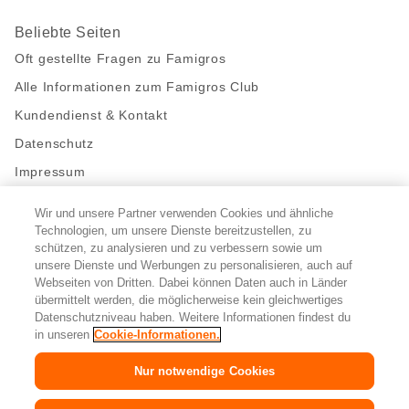
Beliebte Seiten
Oft gestellte Fragen zu Famigros
Alle Informationen zum Famigros Club
Kundendienst & Kontakt
Datenschutz
Impressum
Wir und unsere Partner verwenden Cookies und ähnliche
Bleibe mit uns in Kontakt
Technologien, um unsere Dienste bereitzustellen, zu
Facebook
https://twitter.com/migros
https://www.youtube.com/user/Migr
Pinterest
Instagram
schützen, zu analysieren und zu verbessern sowie um
unsere Dienste und Werbungen zu personalisieren, auch auf
Webseiten von Dritten. Dabei können Daten auch in Länder
übermittelt werden, die möglicherweise kein gleichwertiges
Cookie-Einstellungen
Datenschutzniveau haben. Weitere Informationen findest du
in unseren
Cookie-Informationen.
DE
FR
IT
Nur notwendige Cookies