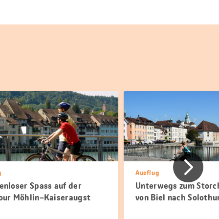
Vorher
g
Ausflug
enloser Spass auf der
Unterwegs zum Storch
our Möhlin–Kaiseraugst
von Biel nach Solothu