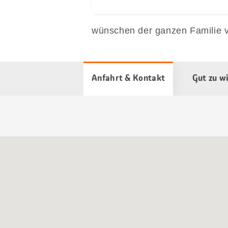
wünschen der ganzen Familie v
Anfahrt & Kontakt
Gut zu w
Google
Maps
Karte