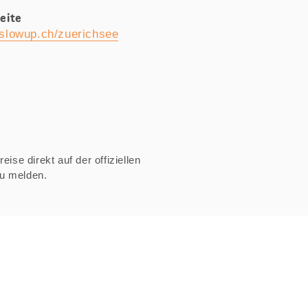
eite
slowup.ch/zuerichsee
ise direkt auf der offiziellen
zu melden.