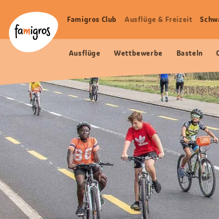
Sprungmarken
Header
Home Famigros.ch
Navigation
Logo
Famigros Club
Ausflüge & Freizeit
Schw
Haupt
Navigation
Ausflüge
Wettbewerbe
Basteln