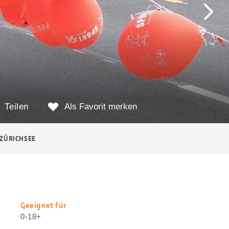
Teilen
Als Favorit merken
ZÜRICHSEE
Geeignet für
Nützliche
0-18+
Informationen