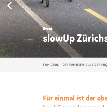
Event
slowUp Zürich
Breadcrumb
FAMIGROS – DER FAMILIEN-CLUB DER MI
Navigation
Für einmal ist der ob