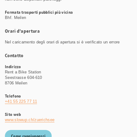
Fermata trasporti pubblici più vicina
Bhf. Meilen
Orari d’apertura
Nel caricamento degli orari di apertura si è verificato un errore
Contatto
Indirizzo
Rent a Bike Station
Seestrasse 604-610
8706 Meilen
Telefono
+41 55 225 77 11
Sito web
www.slowup.ch/zuerichsee
Come raggiungerci