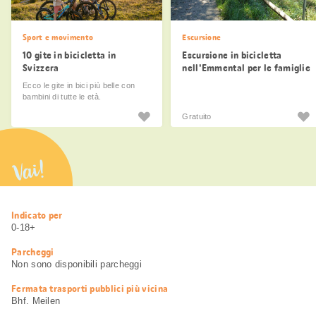
Sport e movimento
Escursione
10 gite in bicicletta in
Escursione in bicicletta
Svizzera
nell'Emmental per le famiglie
Ecco le gite in bici più belle con
bambini di tutte le età.
Gratuito
Vai!
Informazioni
Indicato per
utili
0-18+
Parcheggi
Non sono disponibili parcheggi
Fermata trasporti pubblici più vicina
Bhf. Meilen