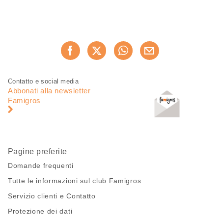
Condividi
Consiglia ora
questa
pagina
Piè
Navigazione
Contatto e social media
di
piè
Abbonati alla newsletter
pagina
di
Famigros
pagina
Pagine preferite
Domande frequenti
Tutte le informazioni sul club Famigros
Servizio clienti e Contatto
Protezione dei dati