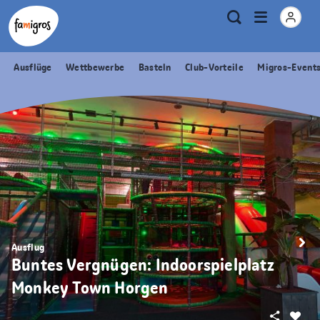
Sprungmarken
Header
Home Famigros.ch
Logo
Meta
Menu
Suche
Navigation
Navigation
öffnen
Ausflüge
Wettbewerbe
Basteln
Club-Vorteile
Migros-Event
Ausflug
Buntes Vergnügen: Indoorspielplatz
Monkey Town Horgen
Teilen