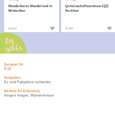
Wunderbares Wunderland in
Gemeinschaftszentrum (GZ)
Winterthur
Oerlikon
Kostet
Gratis
Los
geht’s
Nützliche
Geeignet für
Informationen
0-12
Parkplätze
Es sind Parkplätze vorhanden
Nächste ÖV Haltestelle
Horgen/ Horgen, Wannerstrasse