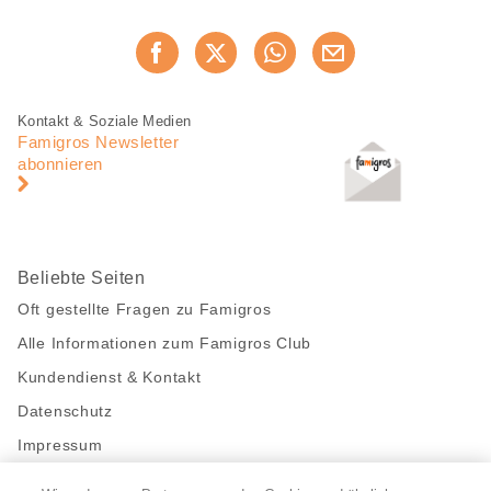
Diese
Jetzt weiterempfehlen
Seite
teilen
Fusszeile
Fusszeile
Kontakt & Soziale Medien
Navigation
Famigros Newsletter
abonnieren
Beliebte Seiten
Oft gestellte Fragen zu Famigros
Alle Informationen zum Famigros Club
Kundendienst & Kontakt
Datenschutz
Impressum