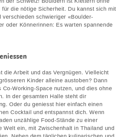
en der Schweiz! Bouldern ist Klettern ohne
ür die nötige Sicherheit. Du kannst sich mit
l verschieden schwieriger «Boulder-
er oder Könnerinnen: Es warten spannende
geniessen
die Arbeit und das Vergnügen. Vielleicht
 grösseren Kinder alleine austoben? Dann
s Co-Working-Space nutzen, und dies ohne
 In der gesamten Halle steht dir
g. Oder du geniesst hier einfach einen
inen Cocktail und entspannst dich. Wenn
 laden unzählige Food-Stände zu einer
e Welt ein, mit Zwischenhalt in Thailand und
alien. Neben dem täglichen kulinarischen und