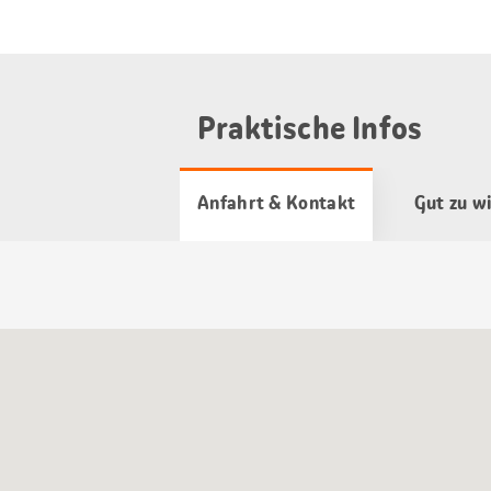
Praktische Infos
Anfahrt & Kontakt
Gut zu w
Google
Maps
Karte