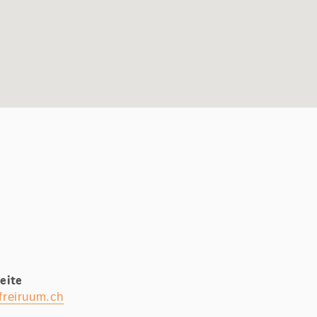
eite
freiruum.ch