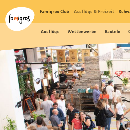
Sprungmarken
Header
Home Famigros.ch
Navigation
Logo
Famigros Club
Ausflüge & Freizeit
Schw
Haupt
Navigation
Ausflüge
Wettbewerbe
Basteln