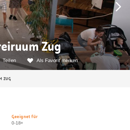
reiruum Zug
Teilen
Als Favorit merken
M ZUG
Geeignet für
Nützliche
0-18+
Informationen