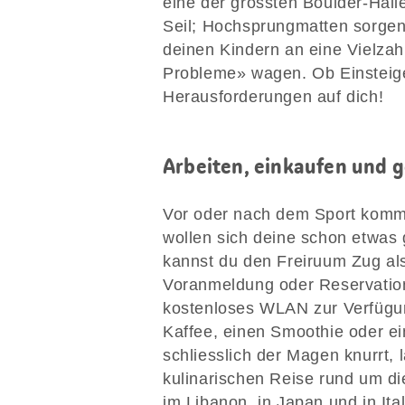
eine der grössten Boulder-Hall
Seil; Hochsprungmatten sorgen f
deinen Kindern an eine Vielzah
Probleme» wagen. Ob Einsteig
Herausforderungen auf dich!
Arbeiten, einkaufen und 
Vor oder nach dem Sport kommt 
wollen sich deine schon etwas
kannst du den Freiruum Zug al
Voranmeldung oder Reservation.
kostenloses WLAN zur Verfügun
Kaffee, einen Smoothie oder e
schliesslich der Magen knurrt,
kulinarischen Reise rund um di
im Libanon, in Japan und in It