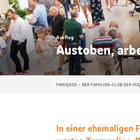
Ausflug
Austoben, arb
Breadcrumb
FAMIGROS – DER FAMILIEN-CLUB DER MI
Navigation
In einer ehemaligen 