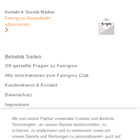
teilen
Fusszeile
Fusszeile
Kontakt & Soziale Medien
Navigation
Famigros Newsletter
abonnieren
Beliebte Seiten
Oft gestellte Fragen zu Famigros
Alle Informationen zum Famigros Club
Kundendienst & Kontakt
Datenschutz
Impressum
Wir und unsere Partner verwenden Cookies und ähnliche
Bleibe mit uns in Kontakt
Technologien, um unsere Dienste bereitzustellen, zu
Facebook
https://twitter.com/migros
https://www.youtube.com/user/Migr
Pinterest
Instagram
schützen, zu analysieren und zu verbessern sowie um
unsere Dienste und Werbungen zu personalisieren, auch auf