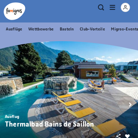
Sprungmarken
Header
Home Famigros.ch
Logo
Meta
Menu
Suche
Navigation
Navigation
öffnen
Ausflüge
Wettbewerbe
Basteln
Club-Vorteile
Migros-Event
Ausflug
Thermalbad Bains de Saillon
Teilen