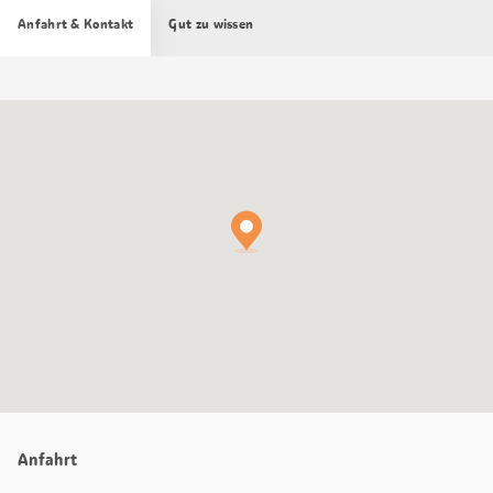
Anfahrt & Kontakt
Gut zu wissen
Google
Maps
Karte
Anfahrt