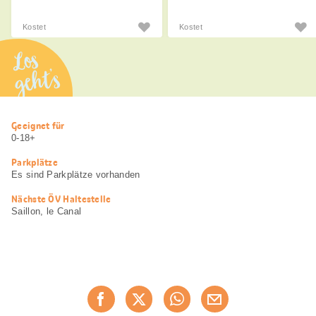
Kostet
Kostet
Los
geht’s
Nützliche
Geeignet für
Informationen
0-18+
Parkplätze
Es sind Parkplätze vorhanden
Nächste ÖV Haltestelle
Saillon, le Canal
Diese
Jetzt weiterempfehlen
Seite