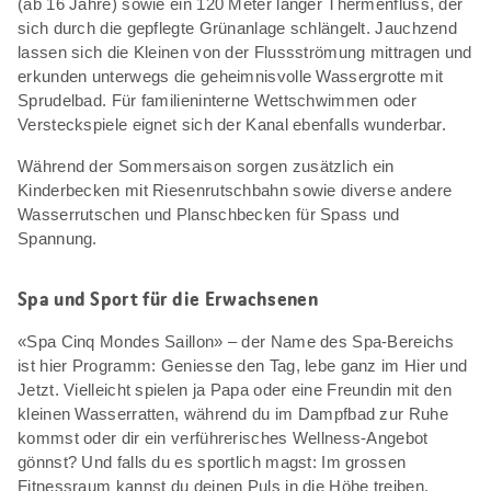
(ab 16 Jahre) sowie ein 120 Meter langer Thermenfluss, der
sich durch die gepflegte Grünanlage schlängelt. Jauchzend
lassen sich die Kleinen von der Flussströmung mittragen und
erkunden unterwegs die geheimnisvolle Wassergrotte mit
Sprudelbad. Für familieninterne Wettschwimmen oder
Versteckspiele eignet sich der Kanal ebenfalls wunderbar.
Während der Sommersaison sorgen zusätzlich ein
Kinderbecken mit Riesenrutschbahn sowie diverse andere
Wasserrutschen und Planschbecken für Spass und
Spannung.
Spa und Sport für die Erwachsenen
«Spa Cinq Mondes Saillon» – der Name des Spa-Bereichs
ist hier Programm: Geniesse den Tag, lebe ganz im Hier und
Jetzt. Vielleicht spielen ja Papa oder eine Freundin mit den
kleinen Wasserratten, während du im Dampfbad zur Ruhe
kommst oder dir ein verführerisches Wellness-Angebot
gönnst? Und falls du es sportlich magst: Im grossen
Fitnessraum kannst du deinen Puls in die Höhe treiben.