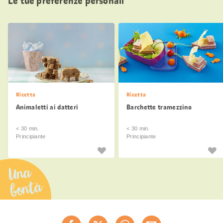
Le tue preferenze personali
Ricetta
Ricetta
Animaletti ai datteri
Barchette tramezzino
< 30 min.
< 30 min.
Principiante
Principiante
Una
bontà
Condividi