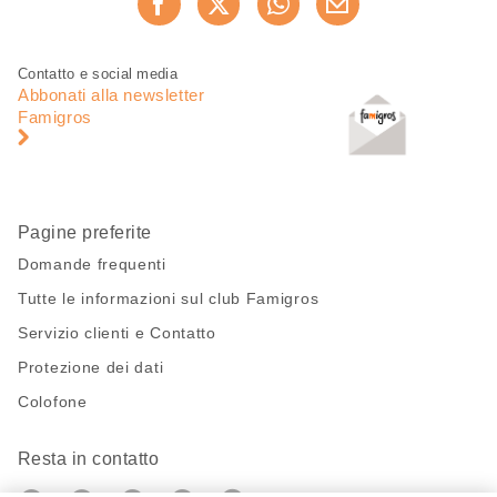
Consiglia ora
questa
pagina
Piè
Navigazione
Contatto e social media
di
piè
Abbonati alla newsletter
pagina
di
Famigros
pagina
Pagine preferite
Domande frequenti
Tutte le informazioni sul club Famigros
Servizio clienti e Contatto
Protezione dei dati
Colofone
Resta in contatto