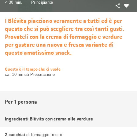
< 30 min.
Principiante
Condivid
Mi
piace
I Blévita piacciono veramente a tutti ed è per
questo che si può scegliere tra così tanti gusti.
Provateli con la crema di formaggio e verdure
per gustare una nuova e fresca variante di
questo amatissimo snack.
web.recipe.accessibilityTitle
Questo è il tempo che ci vuole
ca. 10 minuti Preparazione
Per 1 persona
Ingredienti Blévita con crema alle verdure
2 cucchiai
di formaggio fresco