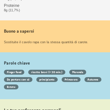
Proteine
8g (11,7%)
Buono a sapersi
Sostituite il cavolo rapa con la stessa quantità di carote.
Parole chiave
Finger food
ricette brevi (< 30 min.)
Merenda
Da portare con sé
principiante
Primavera
Autunno
Estate