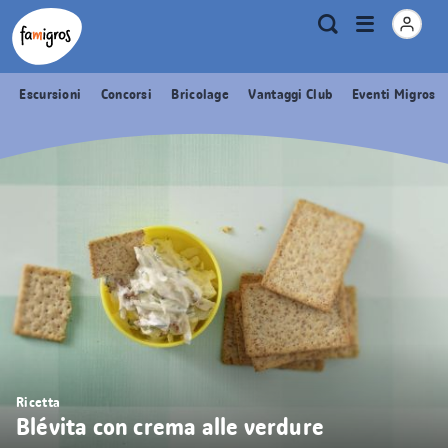
Navigazione
Header
Pagina iniziale Famigros.ch
Logo
Metanavigazione
Apri
Ricerca
segnalibri
menu
Escursioni
Concorsi
Bricolage
Vantaggi Club
Eventi Migros
Ricetta
Blévita con crema alle verdure