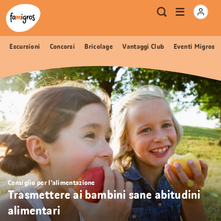
Navigazione
Header
Pagina iniziale Famigros.ch
Logo
Metanavigazione
Apri
Ricerca
segnalibri
menu
Escursioni
Concorsi
Bricolage
Vantaggi Club
Eventi Migros
Consiglio per l’alimentazione
Trasmettere ai bambini sane abitudini
alimentari