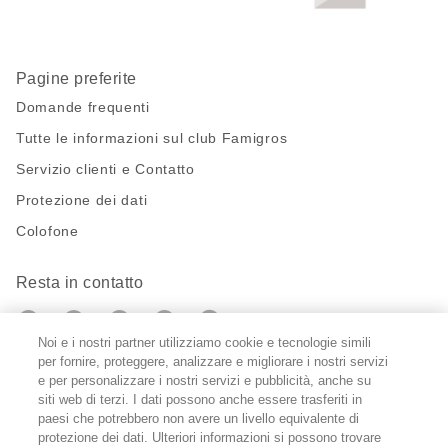
Pagine preferite
Domande frequenti
Tutte le informazioni sul club Famigros
Servizio clienti e Contatto
Protezione dei dati
Colofone
Resta in contatto
https://twitter.com/migros?
https://www.youtube.com/user/Migr
Pinterest
Instagram
utm_campaign=lead&utm_medium=referra
utm_campaign=lead&utm_medium=ref
Noi e i nostri partner utilizziamo cookie e tecnologie simili
per fornire, proteggere, analizzare e migliorare i nostri servizi
Impostazioni cookie
e per personalizzare i nostri servizi e pubblicità, anche su
siti web di terzi. I dati possono anche essere trasferiti in
paesi che potrebbero non avere un livello equivalente di
DE
FR
IT
protezione dei dati. Ulteriori informazioni si possono trovare