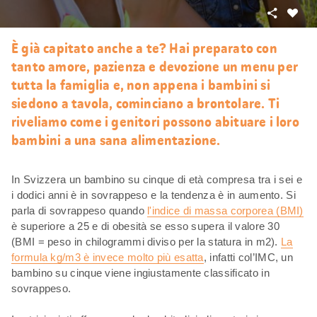
Condivid
Mi
piace
È già capitato anche a te? Hai preparato con
tanto amore, pazienza e devozione un menu per
tutta la famiglia e, non appena i bambini si
siedono a tavola, cominciano a brontolare. Ti
riveliamo come i genitori possono abituare i loro
bambini a una sana alimentazione.
In Svizzera un bambino su cinque di età compresa tra i sei e
i dodici anni è in sovrappeso e la tendenza è in aumento. Si
parla di sovrappeso quando
l'indice di massa corporea (BMI)
è superiore a 25 e di obesità se esso supera il valore 30
(BMI = peso in chilogrammi diviso per la statura in m2).
La
formula kg/m3 è invece molto più esatta
, infatti col’IMC, un
bambino su cinque viene ingiustamente classificato in
sovrappeso.