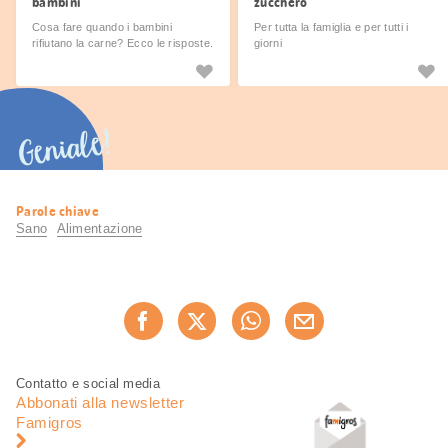
bambini
zucchero
Cosa fare quando i bambini
Per tutta la famiglia e per tutti i
rifiutano la carne? Ecco le risposte.
giorni
Geniale!
Informazioni
Parole chiave
utili
Sano
Alimentazione
Condividi
Consiglia ora
questa
pagina
Piè
Navigazione
Contatto e social media
di
piè
Abbonati alla newsletter
pagina
di
Famigros
pagina