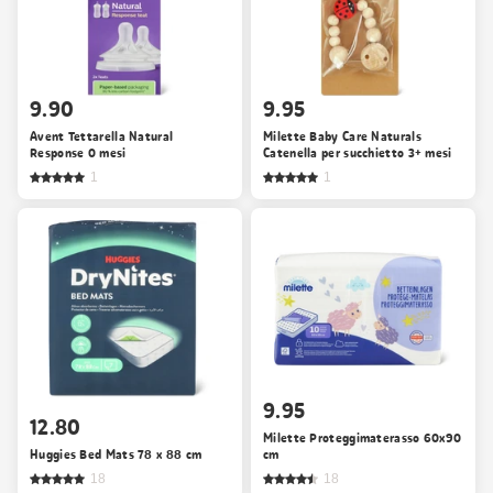
9.90
9.95
Avent Tettarella Natural
Milette Baby Care Naturals
Response 0 mesi
Catenella per succhietto 3+ mesi
1
1
9.95
12.80
Milette Proteggimaterasso 60x90
Huggies Bed Mats 78 x 88 cm
cm
18
18