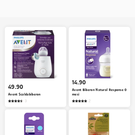
14.90
49.90
Avent Biberon Natural Response 0
Avent Scaldabiberon
mesi
3
2