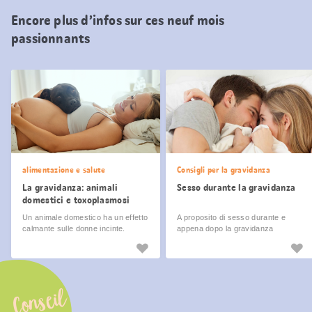
Encore plus d’infos sur ces neuf mois
passionnants
alimentazione e salute
Consigli per la gravidanza
La gravidanza: animali
Sesso durante la gravidanza
domestici e toxoplasmosi
Un animale domestico ha un effetto
A proposito di sesso durante e
calmante sulle donne incinte.
appena dopo la gravidanza
Criceti, cani e conigli non
rappresentano un pericolo. Con i
gatti è invece richiesta un po' di
prudenza.
Conseil