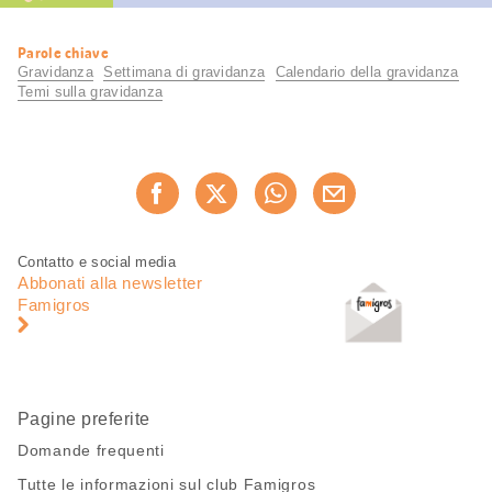
Informazioni
Parole chiave
utili
Gravidanza
Settimana di gravidanza
Calendario della gravidanza
Temi sulla gravidanza
Condividi
Consiglia ora
questa
pagina
Piè
Navigazione
Contatto e social media
di
piè
Abbonati alla newsletter
pagina
di
Famigros
pagina
Pagine preferite
Domande frequenti
Tutte le informazioni sul club Famigros