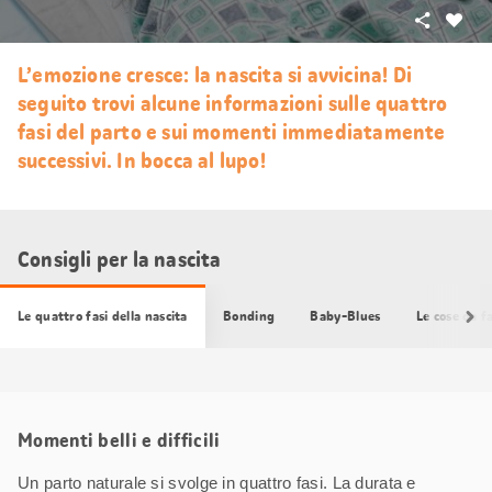
Condivid
Mi
piace
L’emozione cresce: la nascita si avvicina! Di
seguito trovi alcune informazioni sulle quattro
fasi del parto e sui momenti immediatamente
successivi. In bocca al lupo!
Consigli per la nascita
Le quattro fasi della nascita
Bonding
Baby-Blues
Le cose da f
Momenti belli e difficili
Un parto naturale si svolge in quattro fasi. La durata e