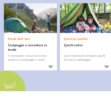
Mondo delle idee
Giochi per bambini
Campeggio e avventura in
Giochi estivi
tenda
Ti mostriamo cosa ti serve per
Qui ti mostriamo fantastici giochi
andare in campeggio e come
da fare in campeggio.
rendere le tue vacanze in tenda
un’esperienza indimenticabile.
Vai!