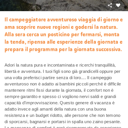
Condivid
Mi
piace
Il campeggiatore avventuroso viaggia di giorno e
ama scoprire nuove regioni e godersi la natura.
Alla sera cerca un posticino per fermarsi, monta
la tenda, ripensa alle esperienze della giornata e
prepara il programma per la giornata successiva.
Adori la natura pura e incontaminata e ricerchi tranquillità,
libertà e avventura. I tuoi figli sono già grandicelli oppure per
una volta preferisci partire senza di loro.... Il campeggio
avventuroso non è adatto ai bambini piccoli perché è difficile
mantenere ritmi fissi durante la giornata, il comfort non è
sempre garantito e spesso ci vogliono nervi saldi e grandi
capacità d’improvvisazione. Questo genere di vacanza è
adatto invece agli amanti della natura con una buona
resistenza e un budget ridotto, alle persone che non temono
di sporcarsi, bagnarsi e portarsi in spalla uno zaino pesante.
La mancanza di comfort è però ricompensata da esperienze