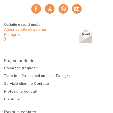
Condividi
Consiglia ora
questa
pagina
Piè
Navigazione
Contatto e social media
di
piè
Abbonati alla newsletter
pagina
di
Famigros
pagina
Pagine preferite
Domande frequenti
Tutte le informazioni sul club Famigros
Servizio clienti e Contatto
Protezione dei dati
Colofone
Resta in contatto