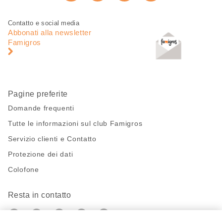
Consiglia ora
pagina
Piè
Navigazione
Contatto e social media
di
piè
Abbonati alla newsletter
pagina
di
Famigros
pagina
Pagine preferite
Domande frequenti
Tutte le informazioni sul club Famigros
Servizio clienti e Contatto
Protezione dei dati
Colofone
Resta in contatto
https://twitter.com/migros?
https://www.youtube.com/user/Migr
Pinterest
Instagram