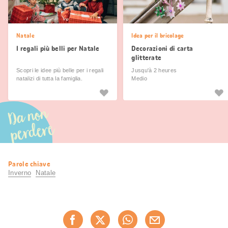
Natale
Idea per il bricolage
I regali più belli per Natale
Decorazioni di carta
glitterate
Scopri le idee più belle per i regali
Jusqu'à 2 heures
natalizi di tutta la famiglia.
Medio
Da non
perdere
Informazioni
Parole chiave
utili
Inverno
Natale
Condividi
questa