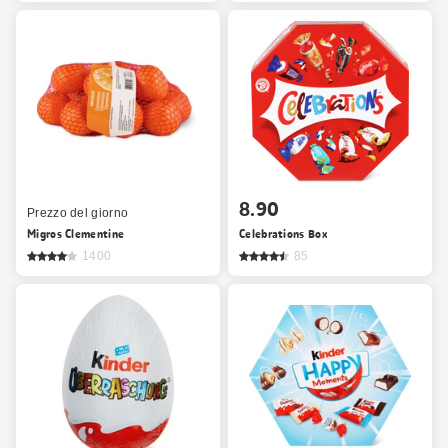
8.90
Prezzo del giorno
Migros Clementine
Celebrations Box
1400
85