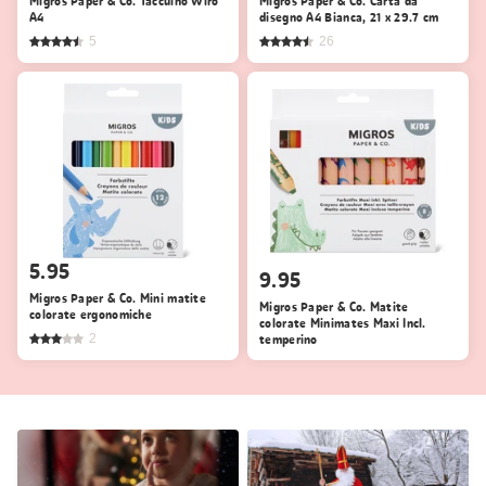
Migros Paper & Co. Taccuino Wiro
Migros Paper & Co. Carta da
A4
disegno A4 Bianca, 21 x 29.7 cm
5
26
5.95
9.95
Migros Paper & Co. Mini matite
Migros Paper & Co. Matite
colorate ergonomiche
colorate Minimates Maxi Incl.
2
temperino