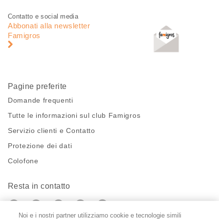
Piè
Navigazione
Contatto e social media
di
piè
Abbonati alla newsletter
pagina
di
Famigros
pagina
Pagine preferite
Domande frequenti
Tutte le informazioni sul club Famigros
Servizio clienti e Contatto
Protezione dei dati
Colofone
Resta in contatto
https://twitter.com/migros?
https://www.youtube.com/user/Migr
Pinterest
Instagram
utm_campaign=lead&utm_medium=referra
utm_campaign=lead&utm_medium=ref
Noi e i nostri partner utilizziamo cookie e tecnologie simili