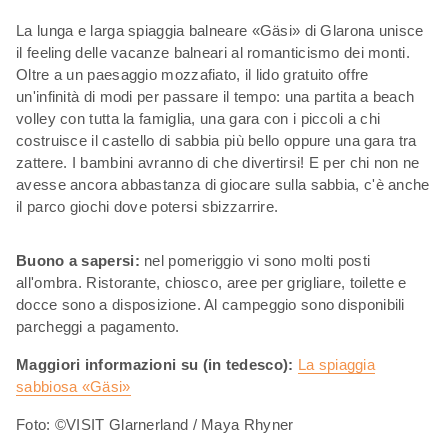
La lunga e larga spiaggia balneare «Gäsi» di Glarona unisce
il feeling delle vacanze balneari al romanticismo dei monti.
Oltre a un paesaggio mozzafiato, il lido gratuito offre
un'infinità di modi per passare il tempo: una partita a beach
volley con tutta la famiglia, una gara con i piccoli a chi
costruisce il castello di sabbia più bello oppure una gara tra
zattere. I bambini avranno di che divertirsi! E per chi non ne
avesse ancora abbastanza di giocare sulla sabbia, c'è anche
il parco giochi dove potersi sbizzarrire.
Buono a sapersi:
nel pomeriggio vi sono molti posti
all'ombra. Ristorante, chiosco, aree per grigliare, toilette e
docce sono a disposizione. Al campeggio sono disponibili
parcheggi a pagamento.
Maggiori informazioni su (in tedesco):
La spiaggia
sabbiosa «Gäsi»
Foto: ©VISIT Glarnerland / Maya Rhyner