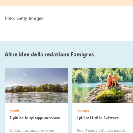
Foto: Getty Images
Altre idee della redazione Famigros
Impuls
In acqua
7 più belle spiagge sabbiose
I più bei lidi in Svizzera
Sabbia, sole, acqua turchese -
Ecco 6 specchi d'acqua naturali,