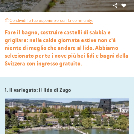
Condivid
Mi
piace
Condividi le tue esperienze con la community.
Fare il bagno, costruire castelli di sabbia e
grigliare: nelle calde giornate estive non c'è
niente di meglio che andare al lido. Abbiamo
selezionato per te i nove più bei lidi e bagni della
Svizzera con ingresso gratuito.
1. Il variegato: il lido di Zugo