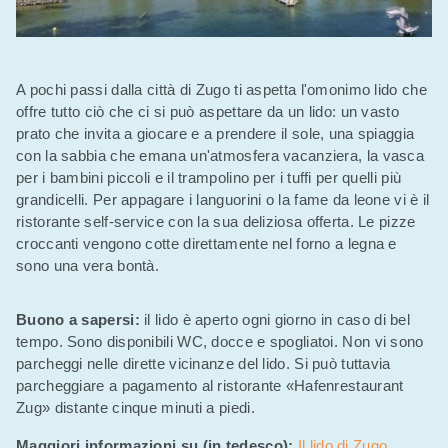
A pochi passi dalla città di Zugo ti aspetta l'omonimo lido che
offre tutto ciò che ci si può aspettare da un lido: un vasto
prato che invita a giocare e a prendere il sole, una spiaggia
con la sabbia che emana un'atmosfera vacanziera, la vasca
per i bambini piccoli e il trampolino per i tuffi per quelli più
grandicelli. Per appagare i languorini o la fame da leone vi è il
ristorante self-service con la sua deliziosa offerta. Le pizze
croccanti vengono cotte direttamente nel forno a legna e
sono una vera bontà.
Buono a sapersi:
il lido è aperto ogni giorno in caso di bel
tempo. Sono disponibili WC, docce e spogliatoi. Non vi sono
parcheggi nelle dirette vicinanze del lido. Si può tuttavia
parcheggiare a pagamento al ristorante «Hafenrestaurant
Zug» distante cinque minuti a piedi.
Maggiori informazioni su (in tedesco):
Il lido di Zugo