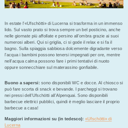
In estate l'«Ufschötti» di Lucerna si trasforma in un immenso
lido. Sul vasto prato si trova sempre un bel posticino, anche
nelle giornate più affollate e persino all'ombra grazie ai suoi
numerosi alberi. Qui si griglia, ci si gode il relax e si fa il
bagno. Sulla spiaggia sabbiosa dolcemente digradante verso
l'acqua i bambini possono tenersi impegnati per ore, mentre
nell'acqua calma possono fare i primi tentativi di nuoto
oppure sonnecchiare sul materassino gonfiabile.
Buono a sapersi:
sono disponibili WC e docce. Al chiosco si
può fare scorta di snack e bevande. I parcheggi si trovano
nei pressi dell'Ufschötti all'Alpenquai. Sono disponibili
barbecue elettrici pubblici, quindi è meglio lasciare il proprio
barbecue a casa!
Maggiori informazioni su (in tedesco):
«Ufschötti» di
Lucerna