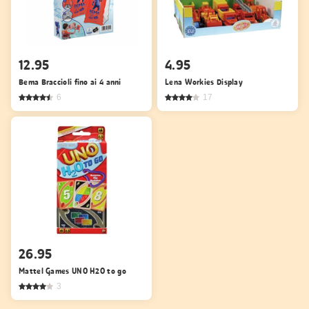
12.95
4.95
Bema Braccioli fino ai 4 anni
Lena Workies Display
6
17
26.95
Mattel Games UNO H2O to go
3