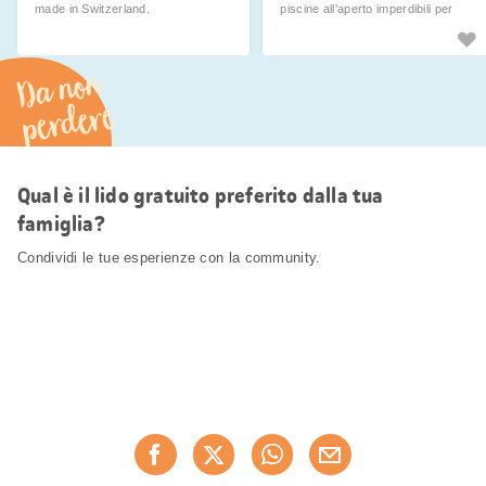
made in Switzerland.
piscine all'aperto imperdibili per
l'estate.
Da non
perdere
Qual è il lido gratuito preferito dalla tua
famiglia?
Condividi le tue esperienze con la community.
Condividi
Consiglia ora
questa
pagina