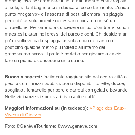
meraviglioso per ammirare il Jet d’Eau mentre ci si crogiola
al sole, si fa il bagno o ci si dedica al dolce far niente. L'unico
punto «negativo» è l'assenza di posti all'ombra in spiaggia,
per cui è assolutamente necessario portare con sé un
ombrellone. Perlomeno a concedere un po' d'ombra vi sono i
maestosi platani nei pressi del parco giochi. Chi desidera un
po' di sollievo dalla spiaggia assolata può cercarsi un
posticino qualche metro più indietro all'interno del
grandissimo parco. Il prato è perfetto per giocare a calcio,
fare un picnic o concedersi un pisolino.
Buono a sapersi:
facilmente raggiungibile dal centro città a
piedi o con i mezzi pubblici. Sono disponibili toilette, docce,
spogliatoi, fontanelle per bere e carretti con gelati e bevande.
Nelle vicinanze vi sono vari ristoranti e caffè.
Maggiori informazioni su (in tedesco):
«Plage des Eaux-
Vives» di Ginevra
Foto: ©GenèveTourisme; ©www.geneve.com