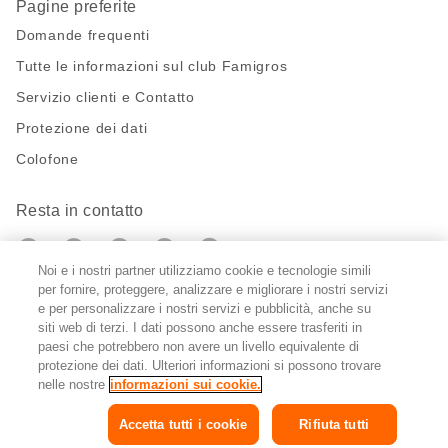
Pagine preferite
Domande frequenti
Tutte le informazioni sul club Famigros
Servizio clienti e Contatto
Protezione dei dati
Colofone
Resta in contatto
https://twitter.com/migros?
https://www.youtube.com/user/Migr
Pinterest
Instagram
utm_campaign=lead&utm_medium=referra
utm_campaign=lead&utm_medium=ref
Noi e i nostri partner utilizziamo cookie e tecnologie simili
per fornire, proteggere, analizzare e migliorare i nostri servizi
Impostazioni cookie
e per personalizzare i nostri servizi e pubblicità, anche su
siti web di terzi. I dati possono anche essere trasferiti in
paesi che potrebbero non avere un livello equivalente di
DE
FR
IT
protezione dei dati. Ulteriori informazioni si possono trovare
nelle nostre
informazioni sui cookie.
Accetta tutti i cookie
Rifiuta tutti
© 2026 Federazione delle cooperative Migros
Copyright