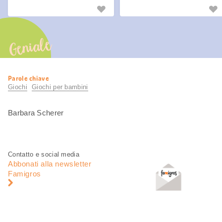
Geniale
Informazioni
Parole chiave
utili
Giochi
Giochi per bambini
Barbara Scherer
Piè
Navigazione
Contatto e social media
di
piè
Abbonati alla newsletter
pagina
di
Famigros
pagina