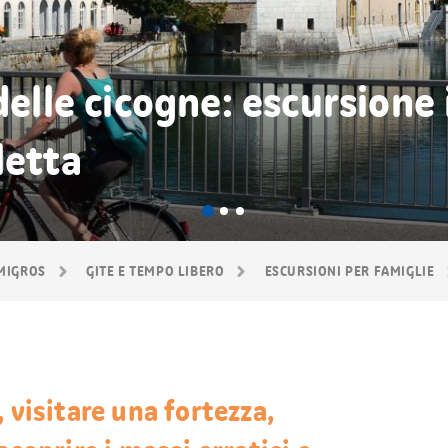
delle cicogne: escursione 
letta
 MIGROS
GITE E TEMPO LIBERO
ESCURSIONI PER FAMIGLIE
 visitare una fortezza,