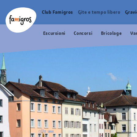
Navigazione
Header
Pagina iniziale Famigros.ch
segnalibri
Logo
Club Famigros
Gite e tempo libero
Grav
Navigazione
principale
Escursioni
Concorsi
Bricolage
Va