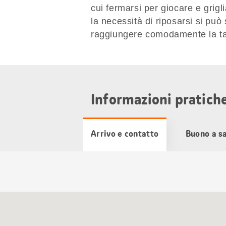
cui fermarsi per giocare e grigl
la necessità di riposarsi si può 
raggiungere comodamente la t
Informazioni pratich
Arrivo e contatto
Buono a s
Cartina
Google
Maps