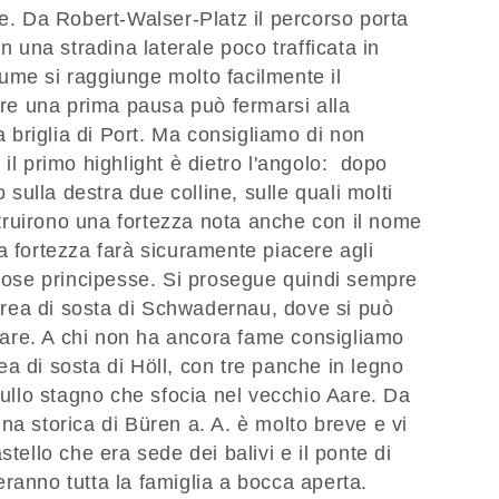
ne. Da Robert-Walser-Platz il percorso porta
n una stradina laterale poco trafficata in
fiume si raggiunge molto facilmente il
fare una prima pausa può fermarsi alla
la briglia di Port. Ma consigliamo di non
il primo highlight è dietro l'angolo: dopo
o sulla destra due colline, sulle quali molti
ostruirono una fortezza nota anche con il nome
a fortezza farà sicuramente piacere agli
giose principesse. Si prosegue quindi sempre
l'area di sosta di Schwadernau, dove si può
gliare. A chi non ha ancora fame consigliamo
area di sosta di Höll, con tre panche in legno
 sullo stagno che sfocia nel vecchio Aare. Da
adina storica di Büren a. A. è molto breve e vi
stello che era sede dei balivi e il ponte di
ranno tutta la famiglia a bocca aperta.