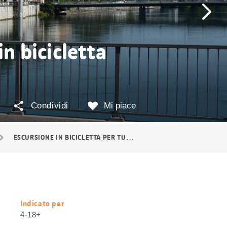
in bicicletta
Condividi
Mi piace
ESCURSIONE IN BICICLETTA PER TUTTA LA FAMIGLIA DA BIENNE A SOLETTA
Indicato per
Informazioni
4-18+
utili