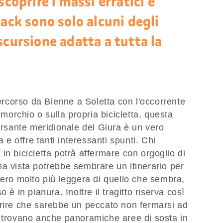
scoprire i massi erratici e
rack sono solo alcuni degli
scursione adatta a tutta la
percorso da Bienne a Soletta con l'occorrente
imorchio o sulla propria bicicletta, questa
versante meridionale del Giura è un vero
a e offre tanti interessanti spunti. Chi
to in bicicletta potrà affermare con orgoglio di
a vista potrebbe sembrare un itinerario per
vero molto più leggera di quello che sembra,
 è in pianura. Inoltre il tragitto riserva così
prire che sarebbe un peccato non fermarsi ad
i trovano anche panoramiche aree di sosta in