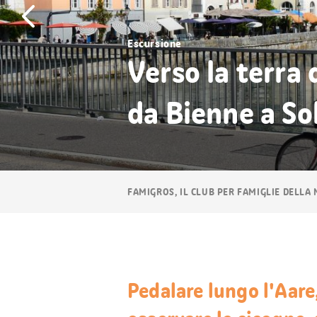
Escursione
Verso la terra 
da Bienne a So
Navigazione
FAMIGROS, IL CLUB PER FAMIGLIE DELLA
breadcrumb
Pedalare lungo l'Aare,