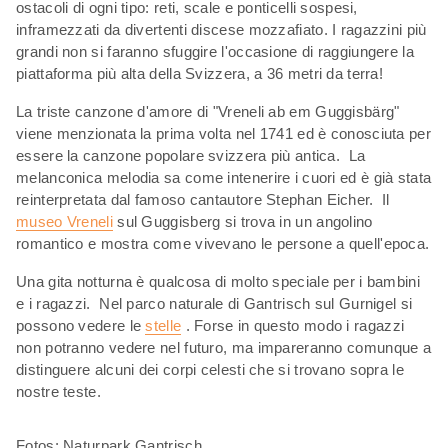
ostacoli di ogni tipo: reti, scale e ponticelli sospesi,
inframezzati da divertenti discese mozzafiato. I ragazzini più
grandi non si faranno sfuggire l'occasione di raggiungere la
piattaforma più alta della Svizzera, a 36 metri da terra!
La triste canzone d'amore di "Vreneli ab em Guggisbärg"
viene menzionata la prima volta nel 1741 ed è conosciuta per
essere la canzone popolare svizzera più antica. La
melanconica melodia sa come intenerire i cuori ed è già stata
reinterpretata dal famoso cantautore Stephan Eicher. Il
museo Vreneli
sul Guggisberg si trova in un angolino
romantico e mostra come vivevano le persone a quell'epoca.
Una gita notturna è qualcosa di molto speciale per i bambini
e i ragazzi. Nel parco naturale di Gantrisch sul Gurnigel si
possono vedere le
stelle
. Forse in questo modo i ragazzi
non potranno vedere nel futuro, ma impareranno comunque a
distinguere alcuni dei corpi celesti che si trovano sopra le
nostre teste.
Fotos: Naturpark Gantrisch