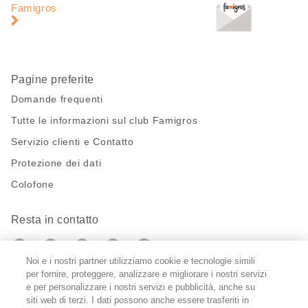
pagina
di
Famigros
pagina
Pagine preferite
Domande frequenti
Tutte le informazioni sul club Famigros
Servizio clienti e Contatto
Protezione dei dati
Colofone
Resta in contatto
https://twitter.com/migros?
https://www.youtube.com/user/Migr
Pinterest
Instagram
utm_campaign=lead&utm_medium=referra
utm_campaign=lead&utm_medium=ref
Noi e i nostri partner utilizziamo cookie e tecnologie simili
per fornire, proteggere, analizzare e migliorare i nostri servizi
Impostazioni cookie
e per personalizzare i nostri servizi e pubblicità, anche su
siti web di terzi. I dati possono anche essere trasferiti in