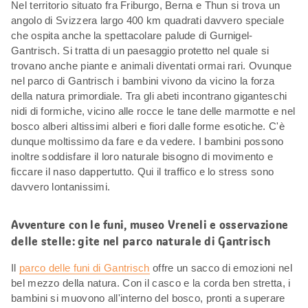
Nel territorio situato fra Friburgo, Berna e Thun si trova un
angolo di Svizzera largo 400 km quadrati davvero speciale
che ospita anche la spettacolare palude di Gurnigel-
Gantrisch. Si tratta di un paesaggio protetto nel quale si
trovano anche piante e animali diventati ormai rari. Ovunque
nel parco di Gantrisch i bambini vivono da vicino la forza
della natura primordiale. Tra gli abeti incontrano giganteschi
nidi di formiche, vicino alle rocce le tane delle marmotte e nel
bosco alberi altissimi alberi e fiori dalle forme esotiche. C'è
dunque moltissimo da fare e da vedere. I bambini possono
inoltre soddisfare il loro naturale bisogno di movimento e
ficcare il naso dappertutto. Qui il traffico e lo stress sono
davvero lontanissimi.
Avventure con le funi, museo Vreneli e osservazione
delle stelle: gite nel parco naturale di Gantrisch
Il
parco delle funi di Gantrisch
offre un sacco di emozioni nel
bel mezzo della natura. Con il casco e la corda ben stretta, i
bambini si muovono all'interno del bosco, pronti a superare