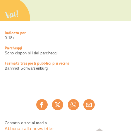
Vai!
Informazioni
Indicato per
utili
0-18+
Parcheggi
Sono disponibili dei parcheggi
Fermata trasporti pubblici più vicina
Bahnhof Schwarzenburg
Condividi
Consiglia ora
questa
pagina
Piè
Navigazione
Contatto e social media
di
piè
Abbonati alla newsletter