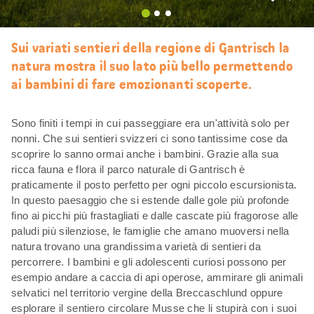
Mi
piace
Sui variati sentieri della regione di Gantrisch la
natura mostra il suo lato più bello permettendo
ai bambini di fare emozionanti scoperte.
Sono finiti i tempi in cui passeggiare era un'attività solo per
nonni. Che sui sentieri svizzeri ci sono tantissime cose da
scoprire lo sanno ormai anche i bambini. Grazie alla sua
ricca fauna e flora il parco naturale di Gantrisch è
praticamente il posto perfetto per ogni piccolo escursionista.
In questo paesaggio che si estende dalle gole più profonde
fino ai picchi più frastagliati e dalle cascate più fragorose alle
paludi più silenziose, le famiglie che amano muoversi nella
natura trovano una grandissima varietà di sentieri da
percorrere. I bambini e gli adolescenti curiosi possono per
esempio andare a caccia di api operose, ammirare gli animali
selvatici nel territorio vergine della Breccaschlund oppure
esplorare il sentiero circolare Musse che li stupirà con i suoi