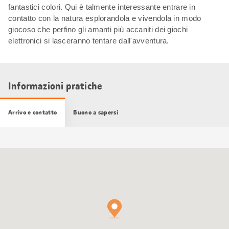
fantastici colori. Qui è talmente interessante entrare in
contatto con la natura esplorandola e vivendola in modo
giocoso che perfino gli amanti più accaniti dei giochi
elettronici si lasceranno tentare dall'avventura.
Informazioni pratiche
Arrivo e contatto
Buono a sapersi
Cartina
Google
Maps