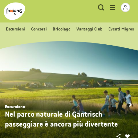
Navigazione
Header
Pagina iniziale Famigros.ch
Logo
Metanavigazione
Apri
Ricerca
segnalibri
menu
Escursioni
Concorsi
Bricolage
Vantaggi Club
Eventi Migros
Escursione
Nel parco naturale di Gantrisch
passeggiare è ancora più divertente
Condivid