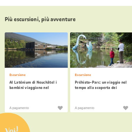
Più escursioni, più avventure
Escursione
Escursione
Al Laténium di Neuchâtel i
Préhisto-Parc: un viaggio nel
bambini viaggiano nel
tempo alla scoperta dei
passato
dinosauri
A pagamento
A pagamento