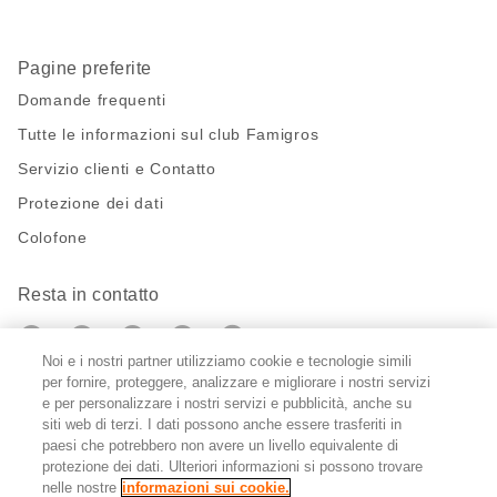
Pagine preferite
Domande frequenti
Tutte le informazioni sul club Famigros
Servizio clienti e Contatto
Protezione dei dati
Colofone
Resta in contatto
https://twitter.com/migros?
https://www.youtube.com/user/Migr
Pinterest
Instagram
utm_campaign=lead&utm_medium=referra
utm_campaign=lead&utm_medium=ref
Noi e i nostri partner utilizziamo cookie e tecnologie simili
per fornire, proteggere, analizzare e migliorare i nostri servizi
Impostazioni cookie
e per personalizzare i nostri servizi e pubblicità, anche su
siti web di terzi. I dati possono anche essere trasferiti in
paesi che potrebbero non avere un livello equivalente di
DE
FR
IT
protezione dei dati. Ulteriori informazioni si possono trovare
nelle nostre
informazioni sui cookie.