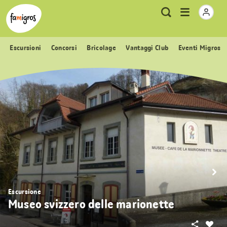
Navigazione
Header
Pagina iniziale Famigros.ch
Logo
Metanavigazione
Apri
Ricerca
segnalibri
menu
Escursioni
Concorsi
Bricolage
Vantaggi Club
Eventi Migros
Escursione
Museo svizzero delle marionette
Condivid