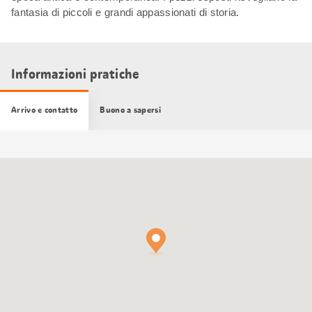
fantasia di piccoli e grandi appassionati di storia.
Informazioni pratiche
Arrivo e contatto
Buono a sapersi
Cartina
Google
Maps