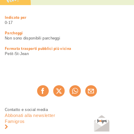
Vai!
Informazioni
Indicato per
utili
0-17
Parcheggi
Non sono disponibili parcheggi
Fermata trasporti pubblici più vicina
Petit-St-Jean
Condividi
Consiglia ora
questa
pagina
Piè
Navigazione
Contatto e social media
di
piè
Abbonati alla newsletter
pagina
di
Famigros
pagina