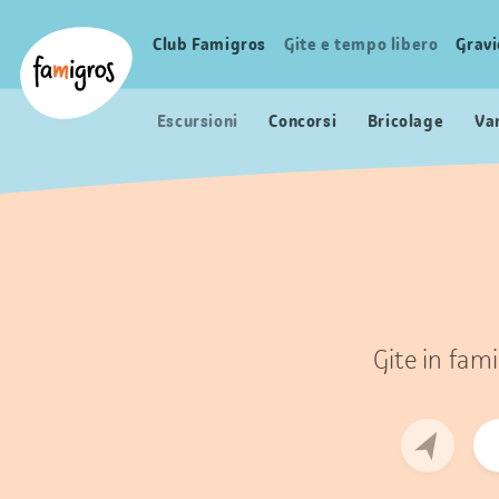
Navigazione
Header
Pagina iniziale Famigros.ch
segnalibri
Logo
Club Famigros
Gite e tempo libero
Grav
Navigazione
principale
Escursioni
Concorsi
Bricolage
Va
Gite in fami