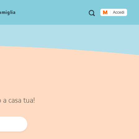
Metanavigazione
Ricerca
famiglia
Accedi
o a casa tua!