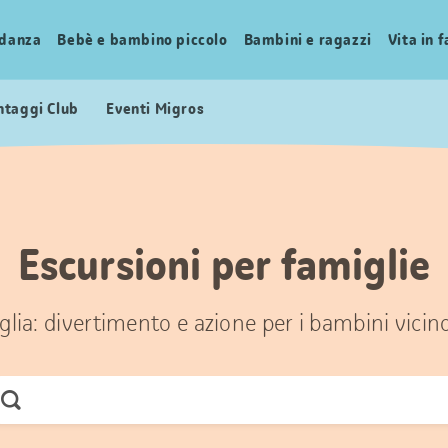
idanza
Bebè e bambino piccolo
Bambini e ragazzi
Vita in 
ntaggi Club
Eventi Migros
Escursioni per famiglie
glia: divertimento e azione per i bambini vicin
Cerca
ora