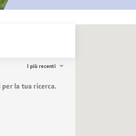
Ordina
i
risultati
per la tua ricerca.