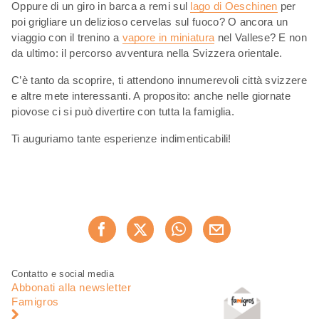
Oppure di un giro in barca a remi sul
lago di Oeschinen
per
poi grigliare un delizioso cervelas sul fuoco? O ancora un
viaggio con il trenino a
vapore in miniatura
nel Vallese? E non
da ultimo: il percorso avventura nella Svizzera orientale.
C’è tanto da scoprire, ti attendono innumerevoli città svizzere
e altre mete interessanti. A proposito: anche nelle giornate
piovose ci si può divertire con tutta la famiglia.
Ti auguriamo tante esperienze indimenticabili!
Condividi
Consiglia ora
questa
pagina
Piè
Navigazione
Contatto e social media
di
piè
Abbonati alla newsletter
pagina
di
Famigros
pagina