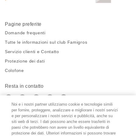
Pagine preferite
Domande frequenti
Tutte le informazioni sul club Famigros
Servizio clienti e Contatto
Protezione dei dati
Colofone
Resta in contatto
https://twitter.com/migros?
https://www.youtube.com/user/Migr
Pinterest
Instagram
utm_campaign=lead&utm_medium=referra
utm_campaign=lead&utm_medium=ref
Noi e i nostri partner utilizziamo cookie e tecnologie simili
per fornire, proteggere, analizzare e migliorare i nostri servizi
Impostazioni cookie
e per personalizzare i nostri servizi e pubblicità, anche su
siti web di terzi. I dati possono anche essere trasferiti in
paesi che potrebbero non avere un livello equivalente di
DE
FR
IT
protezione dei dati. Ulteriori informazioni si possono trovare