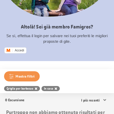
Altolà! Sei già membro Famigros?
Se sì, effettua il login per salvare nei tuoi preferiti le migliori
proposte di gite.
Accedi
Mostra filtri
Griglia per barbecue
In casa
Ordina
0
Escursione
i
risultati
Purtroppo non abbiamo ottenuto risultati per