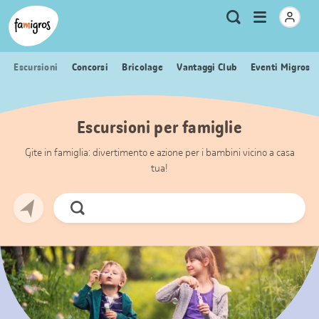
Navigazione
Header
Pagina iniziale Famigros.ch
Logo
Metanavigazione
Apri
Ricerca
segnalibri
menu
Escursioni
Concorsi
Bricolage
Vantaggi Club
Eventi Migros
Escursioni per famiglie
Gite in famiglia: divertimento e azione per i bambini vicino a casa
tua!
Cerca
ora