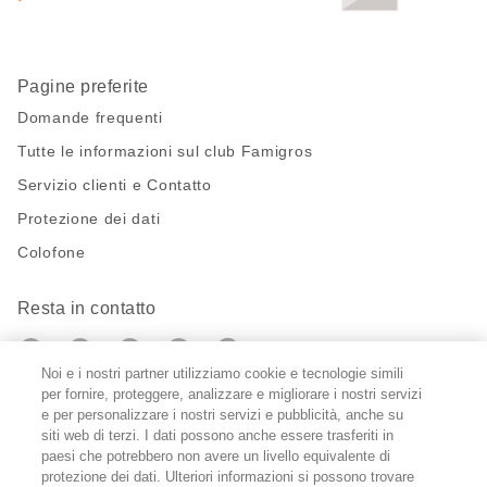
Pagine preferite
Domande frequenti
Tutte le informazioni sul club Famigros
Servizio clienti e Contatto
Protezione dei dati
Colofone
Resta in contatto
https://twitter.com/migros?
https://www.youtube.com/user/Migr
Pinterest
Instagram
utm_campaign=lead&utm_medium=referra
utm_campaign=lead&utm_medium=ref
Noi e i nostri partner utilizziamo cookie e tecnologie simili
per fornire, proteggere, analizzare e migliorare i nostri servizi
Impostazioni cookie
e per personalizzare i nostri servizi e pubblicità, anche su
siti web di terzi. I dati possono anche essere trasferiti in
paesi che potrebbero non avere un livello equivalente di
DE
FR
IT
protezione dei dati. Ulteriori informazioni si possono trovare