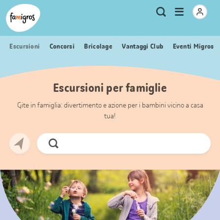
Navigazione
Header
Pagina iniziale Famigros.ch
Logo
Metanavigazione
Apri
Ricerca
segnalibri
menu
Escursioni
Concorsi
Bricolage
Vantaggi Club
Eventi Migros
Escursioni per famiglie
Gite in famiglia: divertimento e azione per i bambini vicino a casa
tua!
Cerca
ora