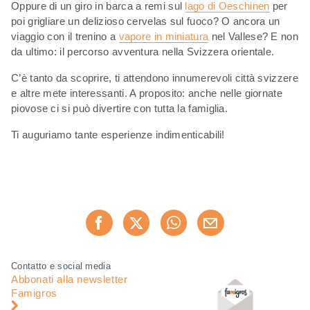
Oppure di un giro in barca a remi sul
lago di Oeschinen
per
poi grigliare un delizioso cervelas sul fuoco? O ancora un
viaggio con il trenino a
vapore in miniatura
nel Vallese? E non
da ultimo: il percorso avventura nella Svizzera orientale.
C’è tanto da scoprire, ti attendono innumerevoli città svizzere
e altre mete interessanti. A proposito: anche nelle giornate
piovose ci si può divertire con tutta la famiglia.
Ti auguriamo tante esperienze indimenticabili!
Condividi
Consiglia ora
questa
pagina
Piè
Navigazione
Contatto e social media
di
piè
Abbonati alla newsletter
pagina
di
Famigros
pagina