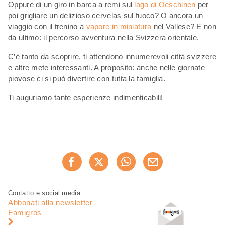
Oppure di un giro in barca a remi sul
lago di Oeschinen
per
poi grigliare un delizioso cervelas sul fuoco? O ancora un
viaggio con il trenino a
vapore in miniatura
nel Vallese? E non
da ultimo: il percorso avventura nella Svizzera orientale.
C’è tanto da scoprire, ti attendono innumerevoli città svizzere
e altre mete interessanti. A proposito: anche nelle giornate
piovose ci si può divertire con tutta la famiglia.
Ti auguriamo tante esperienze indimenticabili!
Condividi
Consiglia ora
questa
pagina
Piè
Navigazione
Contatto e social media
di
piè
Abbonati alla newsletter
pagina
di
Famigros
pagina