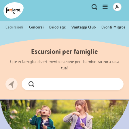
Navigazione
Header
Pagina iniziale Famigros.ch
Logo
Metanavigazione
Apri
Ricerca
segnalibri
menu
Escursioni
Concorsi
Bricolage
Vantaggi Club
Eventi Migros
Escursioni per famiglie
Gite in famiglia: divertimento e azione per i bambini vicino a casa
tua!
Cerca
ora