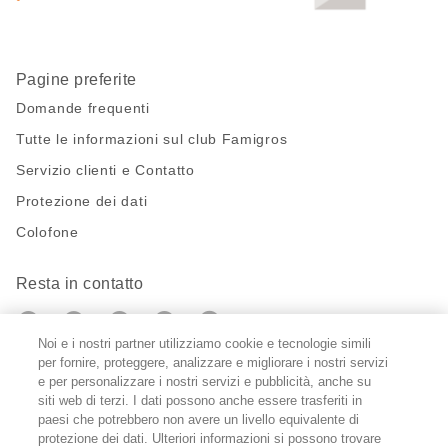
Pagine preferite
Domande frequenti
Tutte le informazioni sul club Famigros
Servizio clienti e Contatto
Protezione dei dati
Colofone
Resta in contatto
https://twitter.com/migros?
https://www.youtube.com/user/Migr
Pinterest
Instagram
utm_campaign=lead&utm_medium=referra
utm_campaign=lead&utm_medium=ref
Noi e i nostri partner utilizziamo cookie e tecnologie simili
per fornire, proteggere, analizzare e migliorare i nostri servizi
Impostazioni cookie
e per personalizzare i nostri servizi e pubblicità, anche su
siti web di terzi. I dati possono anche essere trasferiti in
paesi che potrebbero non avere un livello equivalente di
DE
FR
IT
protezione dei dati. Ulteriori informazioni si possono trovare