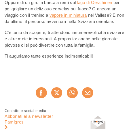
Oppure di un giro in barca a remi sul
lago di Oeschinen
per
poi grigliare un delizioso cervelas sul fuoco? O ancora un
viaggio con il trenino a
vapore in miniatura
nel Vallese? E non
da ultimo: il percorso avventura nella Svizzera orientale.
C’è tanto da scoprire, ti attendono innumerevoli città svizzere
e altre mete interessanti. A proposito: anche nelle giornate
piovose ci si può divertire con tutta la famiglia.
Ti auguriamo tante esperienze indimenticabili!
Condividi
Consiglia ora
questa
pagina
Piè
Navigazione
Contatto e social media
di
piè
Abbonati alla newsletter
pagina
di
Famigros
pagina