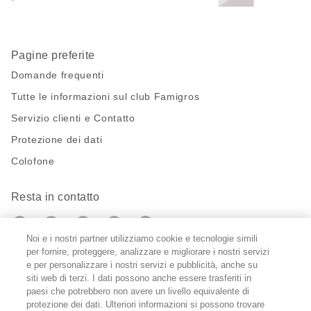
Pagine preferite
Domande frequenti
Tutte le informazioni sul club Famigros
Servizio clienti e Contatto
Protezione dei dati
Colofone
Resta in contatto
https://twitter.com/migros?
https://www.youtube.com/user/Migr
Pinterest
Instagram
utm_campaign=lead&utm_medium=referra
utm_campaign=lead&utm_medium=ref
Noi e i nostri partner utilizziamo cookie e tecnologie simili
per fornire, proteggere, analizzare e migliorare i nostri servizi
Impostazioni cookie
e per personalizzare i nostri servizi e pubblicità, anche su
siti web di terzi. I dati possono anche essere trasferiti in
paesi che potrebbero non avere un livello equivalente di
DE
FR
IT
protezione dei dati. Ulteriori informazioni si possono trovare