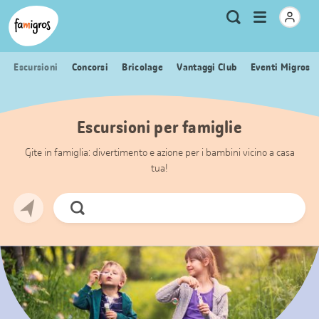
Navigazione
Header
Pagina iniziale Famigros.ch
Logo
Metanavigazione
Apri
Ricerca
segnalibri
menu
Escursioni
Concorsi
Bricolage
Vantaggi Club
Eventi Migros
Escursioni per famiglie
Gite in famiglia: divertimento e azione per i bambini vicino a casa
tua!
Cerca
ora