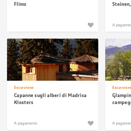
Flims
Steinen,
A pagame
Escursione
Escursion
Capanne sugli alberi di Madrisa
Glamping
Klosters
campegg
A pagamento
A pagame