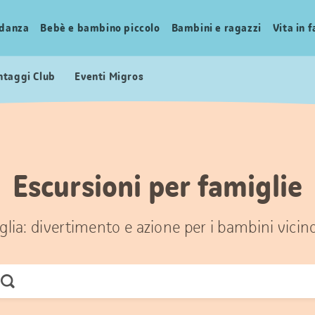
idanza
Bebè e bambino piccolo
Bambini e ragazzi
Vita in 
ntaggi Club
Eventi Migros
Escursioni per famiglie
glia: divertimento e azione per i bambini vicin
Cerca
ora