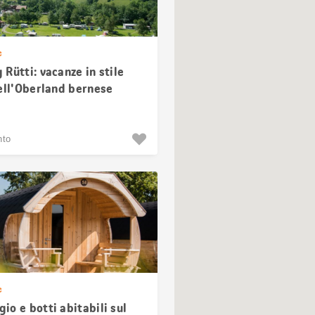
e
Rütti: vacanze in stile
nell'Oberland bernese
nto
e
o e botti abitabili sul