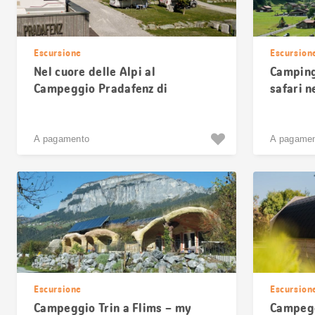
Escursione
Escursion
Nel cuore delle Alpi al
Camping 
Campeggio Pradafenz di
safari 
Churwalden
A pagamento
A pagame
Escursione
Escursion
Campeggio Trin a Flims – my
Campeggi