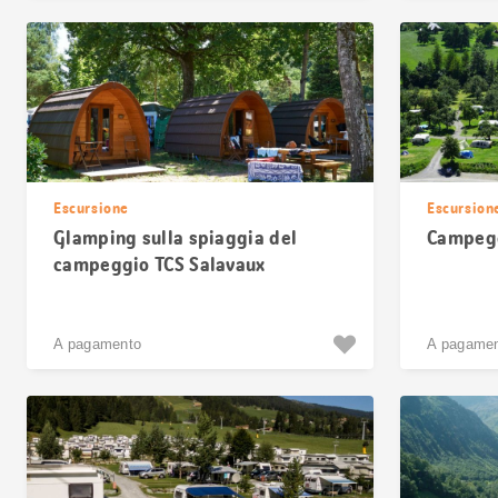
Escursione
Escursion
Glamping sulla spiaggia del
Campegg
campeggio TCS Salavaux
A pagamento
A pagame