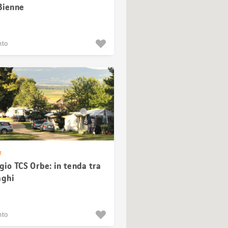
Bienne
nto
e
io TCS Orbe: in tenda tra
aghi
nto