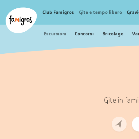
Navigazione
Header
Pagina iniziale Famigros.ch
segnalibri
Logo
Club Famigros
Gite e tempo libero
Grav
Navigazione
principale
Escursioni
Concorsi
Bricolage
Va
Gite in fami