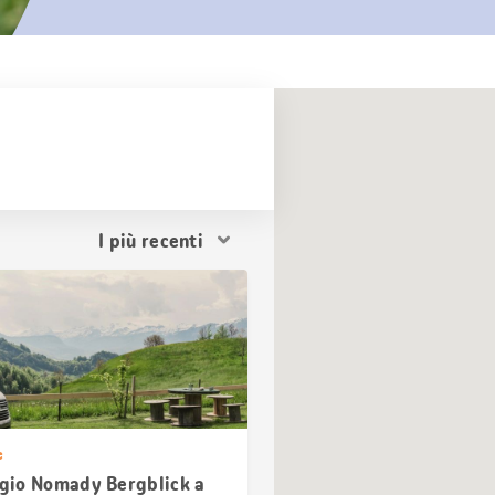
Ordina
i
risultati
e
io Nomady Bergblick a