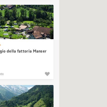
e
io della fattoria Manser
nto