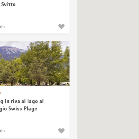
 Svitto
nto
e
 in riva al lago al
io Swiss Plage
nto