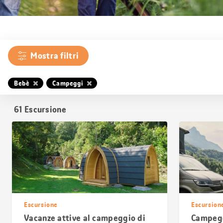
Mostra filtri
Bebè
Campeggi
61
Escursione
Escursione
Escursion
Vacanze attive al campeggio di
Campegg