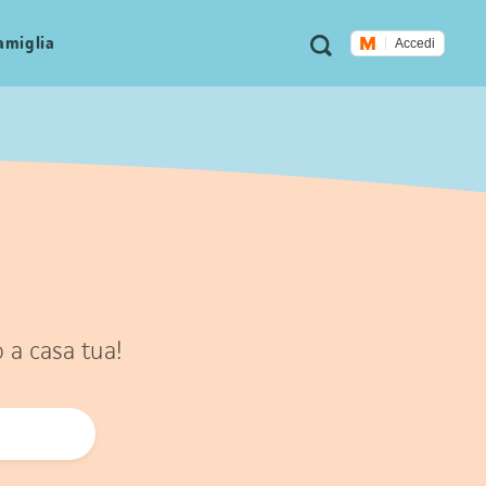
Metanavigazione
Ricerca
famiglia
Accedi
o a casa tua!