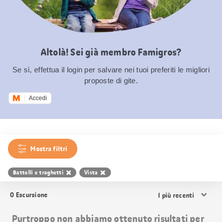
Altolà! Sei già membro Famigros?
Se sì, effettua il login per salvare nei tuoi preferiti le migliori
proposte di gite.
Accedi
Mostra filtri
Battelli e traghetti
Vista
Ordina
0
Escursione
i
risultati
Purtroppo non abbiamo ottenuto risultati per