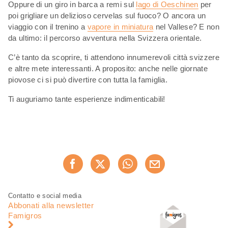
Oppure di un giro in barca a remi sul
lago di Oeschinen
per
poi grigliare un delizioso cervelas sul fuoco? O ancora un
viaggio con il trenino a
vapore in miniatura
nel Vallese? E non
da ultimo: il percorso avventura nella Svizzera orientale.
C’è tanto da scoprire, ti attendono innumerevoli città svizzere
e altre mete interessanti. A proposito: anche nelle giornate
piovose ci si può divertire con tutta la famiglia.
Ti auguriamo tante esperienze indimenticabili!
Condividi
Consiglia ora
questa
pagina
Piè
Navigazione
Contatto e social media
di
piè
Abbonati alla newsletter
pagina
di
Famigros
pagina