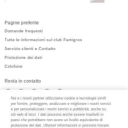
Pagine preferite
Domande frequenti
Tutte le informazioni sul club Famigros
Servizio clienti e Contatto
Protezione dei dati
Colofone
Resta in contatto
https://twitter.com/migros?
https://www.youtube.com/user/Migr
Pinterest
Instagram
utm_campaign=lead&utm_medium=referra
utm_campaign=lead&utm_medium=ref
Noi e i nostri partner utilizziamo cookie e tecnologie simili
per fornire, proteggere, analizzare e migliorare i nostri servizi
Impostazioni cookie
e per personalizzare i nostri servizi e pubblicità, anche su
siti web di terzi. I dati possono anche essere trasferiti in
paesi che potrebbero non avere un livello equivalente di
DE
FR
IT
protezione dei dati. Ulteriori informazioni si possono trovare