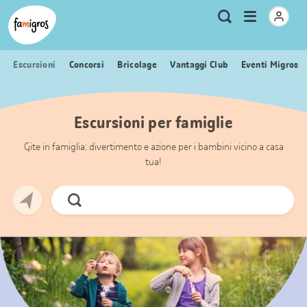
Navigazione
Header
Pagina iniziale Famigros.ch
Logo
Metanavigazione
Apri
Ricerca
segnalibri
menu
Escursioni
Concorsi
Bricolage
Vantaggi Club
Eventi Migros
Escursioni per famiglie
Gite in famiglia: divertimento e azione per i bambini vicino a casa
tua!
Cerca
ora