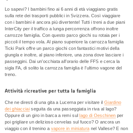
Lo sapevi? I bambini fino ai 6 anni di età viaggiano gratis
sulla rete dei trasporti pubblici in Svizzera. Così viaggiare
con i bambini è ancora più divertente! Tutti i treni a due piani
InterCity per il traffico a lunga percorrenza offrono inoltre
carrozze famiglia. Con questo parco giochi su rotaia per i
piccoli il tempo vola. Al piano superiore la carrozza famiglia
Ticki Park offre un parco giochi con fantastici motivi della
giungla e inoltre, al piano inferiore, una zona dove lasciare i
passeggini. Dai un’occhiata all’orario delle FFS e cerca la
sigla FA, di solito la carrozza famiglia è l’ultimo vagone del
treno.
Attività ricreative per tutta la famiglia
Che ne diresti di una gita a Lucerna per visitare il
Giardino
dei ghiacciai
seguita da una passeggiata in riva al lago?
Oppure di un giro in barca a remi sul
lago di Oeschinen
per
poi grigliare un delizioso cervelas sul fuoco? O ancora un
viaggio con il trenino a
vapore in miniatura
nel Vallese? E non