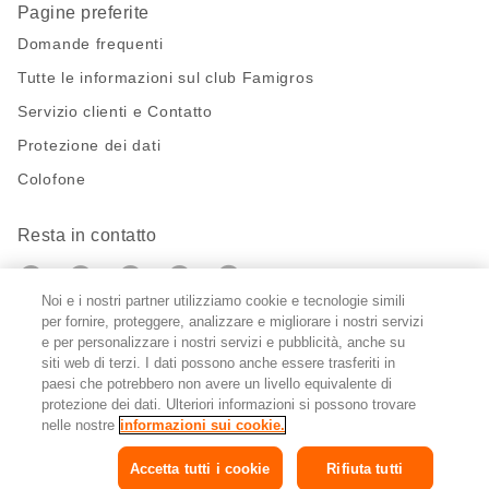
Pagine preferite
Domande frequenti
Tutte le informazioni sul club Famigros
Servizio clienti e Contatto
Protezione dei dati
Colofone
Resta in contatto
https://twitter.com/migros?
https://www.youtube.com/user/Migr
Pinterest
Instagram
utm_campaign=lead&utm_medium=referra
utm_campaign=lead&utm_medium=ref
Noi e i nostri partner utilizziamo cookie e tecnologie simili
per fornire, proteggere, analizzare e migliorare i nostri servizi
Impostazioni cookie
e per personalizzare i nostri servizi e pubblicità, anche su
siti web di terzi. I dati possono anche essere trasferiti in
paesi che potrebbero non avere un livello equivalente di
DE
FR
IT
protezione dei dati. Ulteriori informazioni si possono trovare
nelle nostre
informazioni sui cookie.
Accetta tutti i cookie
Rifiuta tutti
© 2026 Federazione delle cooperative Migros
Copyright