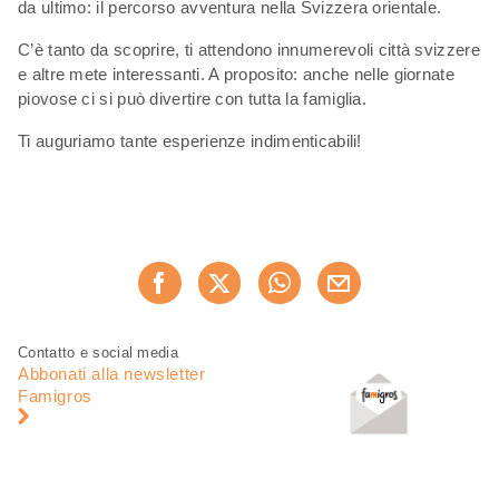
da ultimo: il percorso avventura nella Svizzera orientale.
C’è tanto da scoprire, ti attendono innumerevoli città svizzere
e altre mete interessanti. A proposito: anche nelle giornate
piovose ci si può divertire con tutta la famiglia.
Ti auguriamo tante esperienze indimenticabili!
Condividi
Consiglia ora
questa
pagina
Piè
Navigazione
Contatto e social media
di
piè
Abbonati alla newsletter
pagina
di
Famigros
pagina