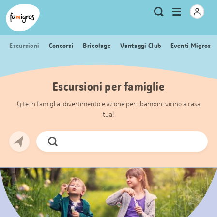
Navigazione
Header
Pagina iniziale Famigros.ch
Logo
Metanavigazione
Apri
Ricerca
segnalibri
menu
Escursioni
Concorsi
Bricolage
Vantaggi Club
Eventi Migros
Escursioni per famiglie
Gite in famiglia: divertimento e azione per i bambini vicino a casa
tua!
Cerca
ora