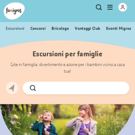
Navigazione
Header
Pagina iniziale Famigros.ch
Logo
Metanavigazione
Apri
Ricerca
segnalibri
menu
Escursioni
Concorsi
Bricolage
Vantaggi Club
Eventi Migros
Escursioni per famiglie
Gite in famiglia: divertimento e azione per i bambini vicino a casa
tua!
Cerca
ora