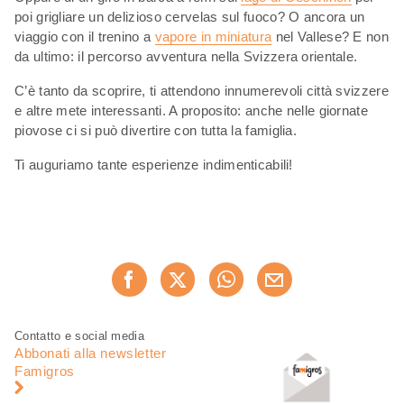
poi grigliare un delizioso cervelas sul fuoco? O ancora un
viaggio con il trenino a
vapore in miniatura
nel Vallese? E non
da ultimo: il percorso avventura nella Svizzera orientale.
C’è tanto da scoprire, ti attendono innumerevoli città svizzere
e altre mete interessanti. A proposito: anche nelle giornate
piovose ci si può divertire con tutta la famiglia.
Ti auguriamo tante esperienze indimenticabili!
Condividi
Consiglia ora
questa
pagina
Piè
Navigazione
Contatto e social media
di
piè
Abbonati alla newsletter
pagina
di
Famigros
pagina