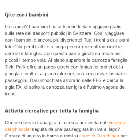
Gite con i bambini
Lo sapevi? I bambini fino ai 6 anni di età viaggiano gratis
sulla rete dei trasporti pubblici in Svizzera. Così viaggiare
con i bambini è ancora più divertente! Tutti i treni a due piani
InterCity per il traffico a lunga percorrenza offrono inoltre
carrozze famiglia. Con questo parco giochi su rotaia per i
piccoli il tempo vola. Al piano superiore la carrozza famiglia
Ticki Park offre un parco giochi con fantastici motivi della
giungla e inoltre, al piano inferiore, una zona dove lasciare i
passeggini. Dai un’occhiata all’orario delle FFS e cerca la
sigla FA, di solito la carrozza famiglia è l’ultimo vagone del
treno.
Attività ricreative per tutta la famiglia
Che ne diresti di una gita a Lucerna per visitare il
Giardino
dei ghiacciai
seguita da una passeggiata in riva al lago?
Oppure di un giro in barca a remi sul
lago di Oeschinen
per