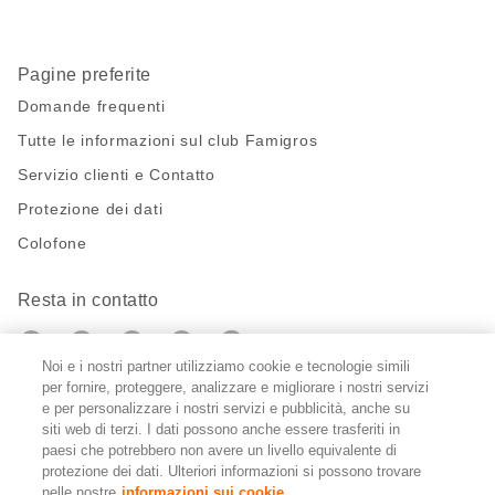
Pagine preferite
Domande frequenti
Tutte le informazioni sul club Famigros
Servizio clienti e Contatto
Protezione dei dati
Colofone
Resta in contatto
https://twitter.com/migros?
https://www.youtube.com/user/Migr
Pinterest
Instagram
utm_campaign=lead&utm_medium=referra
utm_campaign=lead&utm_medium=ref
Noi e i nostri partner utilizziamo cookie e tecnologie simili
per fornire, proteggere, analizzare e migliorare i nostri servizi
Impostazioni cookie
e per personalizzare i nostri servizi e pubblicità, anche su
siti web di terzi. I dati possono anche essere trasferiti in
paesi che potrebbero non avere un livello equivalente di
DE
FR
IT
protezione dei dati. Ulteriori informazioni si possono trovare
nelle nostre
informazioni sui cookie.