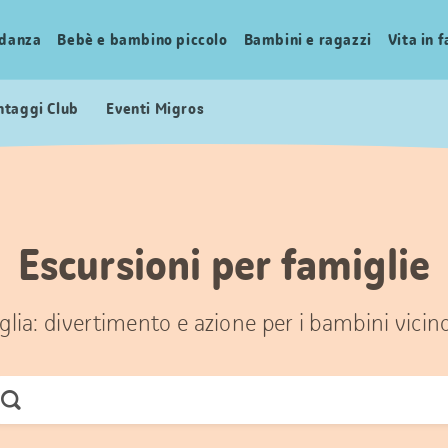
idanza
Bebè e bambino piccolo
Bambini e ragazzi
Vita in 
ntaggi Club
Eventi Migros
Escursioni per famiglie
glia: divertimento e azione per i bambini vicin
Cerca
ora