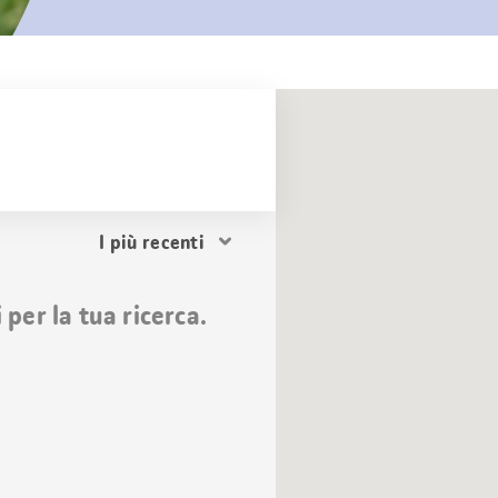
Ordina
i
risultati
per la tua ricerca.