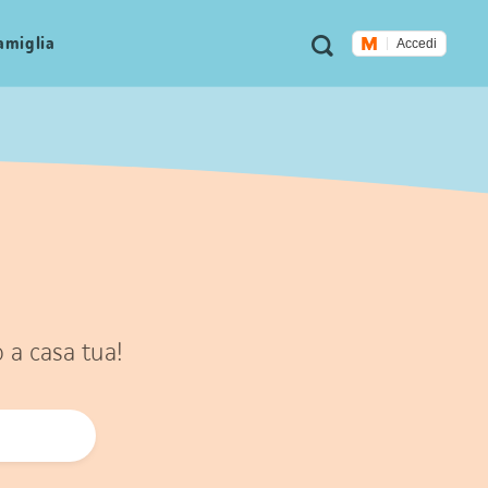
Metanavigazione
Ricerca
famiglia
Accedi
o a casa tua!