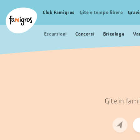
Navigazione
Header
Pagina iniziale Famigros.ch
segnalibri
Logo
Club Famigros
Gite e tempo libero
Grav
Navigazione
principale
Escursioni
Concorsi
Bricolage
Va
Gite in fami