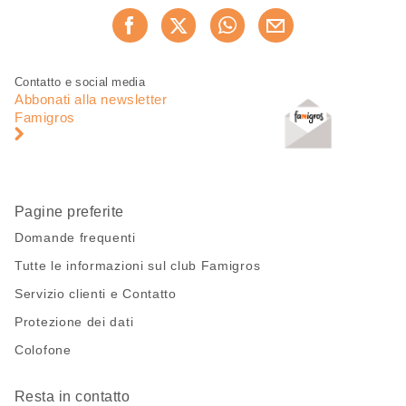
Condividi
Consiglia ora
questa
pagina
Piè
Navigazione
Contatto e social media
di
piè
Abbonati alla newsletter
pagina
di
Famigros
pagina
Pagine preferite
Domande frequenti
Tutte le informazioni sul club Famigros
Servizio clienti e Contatto
Protezione dei dati
Colofone
Resta in contatto