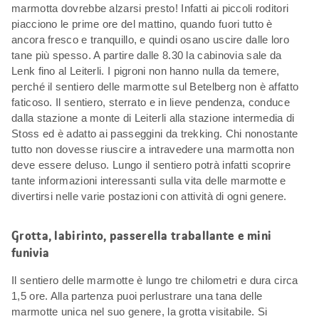
marmotta dovrebbe alzarsi presto! Infatti ai piccoli roditori
piacciono le prime ore del mattino, quando fuori tutto è
ancora fresco e tranquillo, e quindi osano uscire dalle loro
tane più spesso. A partire dalle 8.30 la cabinovia sale da
Lenk fino al Leiterli. I pigroni non hanno nulla da temere,
perché il sentiero delle marmotte sul Betelberg non è affatto
faticoso. Il sentiero, sterrato e in lieve pendenza, conduce
dalla stazione a monte di Leiterli alla stazione intermedia di
Stoss ed è adatto ai passeggini da trekking. Chi nonostante
tutto non dovesse riuscire a intravedere una marmotta non
deve essere deluso. Lungo il sentiero potrà infatti scoprire
tante informazioni interessanti sulla vita delle marmotte e
divertirsi nelle varie postazioni con attività di ogni genere.
Grotta, labirinto, passerella traballante e mini
funivia
Il sentiero delle marmotte è lungo tre chilometri e dura circa
1,5 ore. Alla partenza puoi perlustrare una tana delle
marmotte unica nel suo genere, la grotta visitabile. Si