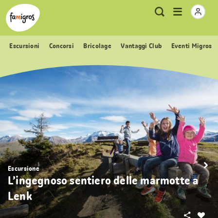
Navigazione
Header
Pagina iniziale Famigros.ch
Logo
Metanavigazione
Apri
Ricerca
segnalibri
menu
Escursioni
Concorsi
Bricolage
Vantaggi Club
Eventi Migros
Escursione
L’ingegnoso sentiero delle marmotte a
Lenk
Condivid