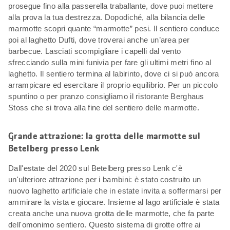
prosegue fino alla passerella traballante, dove puoi mettere
alla prova la tua destrezza. Dopodiché, alla bilancia delle
marmotte scopri quante “marmotte” pesi. Il sentiero conduce
poi al laghetto Dufti, dove troverai anche un’area per
barbecue. Lasciati scompigliare i capelli dal vento
sfrecciando sulla mini funivia per fare gli ultimi metri fino al
laghetto. Il sentiero termina al labirinto, dove ci si può ancora
arrampicare ed esercitare il proprio equilibrio. Per un piccolo
spuntino o per pranzo consigliamo il ristorante Berghaus
Stoss che si trova alla fine del sentiero delle marmotte.
Grande attrazione: la grotta delle marmotte sul
Betelberg presso Lenk
Dall'estate del 2020 sul Betelberg presso Lenk c'è
un'ulteriore attrazione per i bambini: è stato costruito un
nuovo laghetto artificiale che in estate invita a soffermarsi per
ammirare la vista e giocare. Insieme al lago artificiale è stata
creata anche una nuova grotta delle marmotte, che fa parte
dell'omonimo sentiero. Questo sistema di grotte offre ai