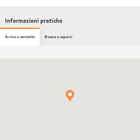
Informazioni pratiche
Arrivo e contatto
Buono a sapersi
Cartina
Google
Maps