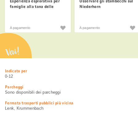
Esperienza esplorativa per
Osservare gli stambecchi sul
famiglie alla tana delle
Niederhorn
marmotte Murmeli-Bau di
Lenk
A pagamento
A pagamento
Vai!
Informazioni
Indicato per
utili
0-12
Parcheggi
Sono disponibili dei parcheggi
Fermata trasporti pubblici più vicina
Lenk, Krummenbach