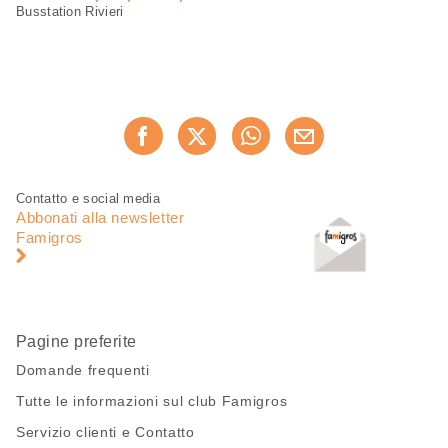
Busstation Rivieri
Condividi
Consiglia ora
questa
pagina
Piè
Navigazione
Contatto e social media
di
piè
Abbonati alla newsletter
pagina
di
Famigros
pagina
Pagine preferite
Domande frequenti
Tutte le informazioni sul club Famigros
Servizio clienti e Contatto