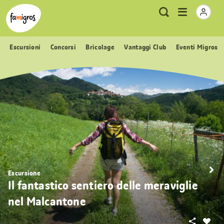
Navigazione
Header
Pagina iniziale Famigros.ch
Logo
Metanavigazione
Apri
Ricerca
segnalibri
menu
Escursioni
Concorsi
Bricolage
Vantaggi Club
Eventi Migros
Escursione
Il fantastico sentiero delle meraviglie
nel Malcantone
Condivid