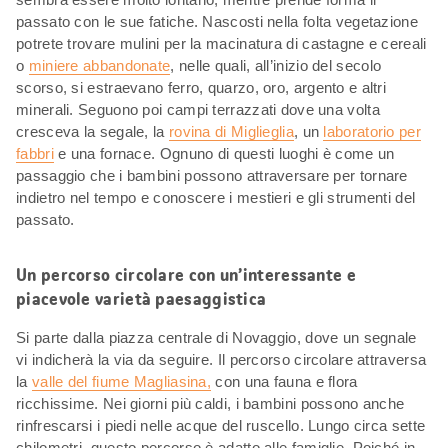
passato con le sue fatiche. Nascosti nella folta vegetazione
potrete trovare mulini per la macinatura di castagne e cereali
o
miniere abbandonate
, nelle quali, all’inizio del secolo
scorso, si estraevano ferro, quarzo, oro, argento e altri
minerali. Seguono poi campi terrazzati dove una volta
cresceva la segale, la
rovina di Miglieglia
, un
laboratorio per
fabbri
e una fornace. Ognuno di questi luoghi è come un
passaggio che i bambini possono attraversare per tornare
indietro nel tempo e conoscere i mestieri e gli strumenti del
passato.
Un percorso circolare con un’interessante e
piacevole varietà paesaggistica
Si parte dalla piazza centrale di Novaggio, dove un segnale
vi indicherà la via da seguire. Il percorso circolare attraversa
la
valle del fiume Magliasina,
con una fauna e flora
ricchissime. Nei giorni più caldi, i bambini possono anche
rinfrescarsi i piedi nelle acque del ruscello. Lungo circa sette
chilometri, questo percorso è adatto alle famiglie. Poiché in