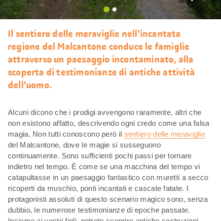
Mi
piace
Il sentiero delle meraviglie nell’incantata
regione del Malcantone conduce le famiglie
attraverso un paesaggio incontaminato, alla
scoperta di testimonianze di antiche attività
dell’uomo.
Alcuni dicono che i prodigi avvengono raramente, altri che
non esistono affatto, descrivendo ogni credo come una falsa
magia. Non tutti conoscono però il
sentiero delle meraviglie
del Malcantone, dove le magie si susseguono
continuamente. Sono sufficienti pochi passi per tornare
indietro nel tempo. È come se una macchina del tempo vi
catapultasse in un paesaggio fantastico con muretti a secco
ricoperti da muschio, ponti incantati e cascate fatate. I
protagonisti assoluti di questo scenario magico sono, senza
dubbio, le numerose testimonianze di epoche passate.
Insieme ai vostri figli, potrete scoprire antiche costruzioni,