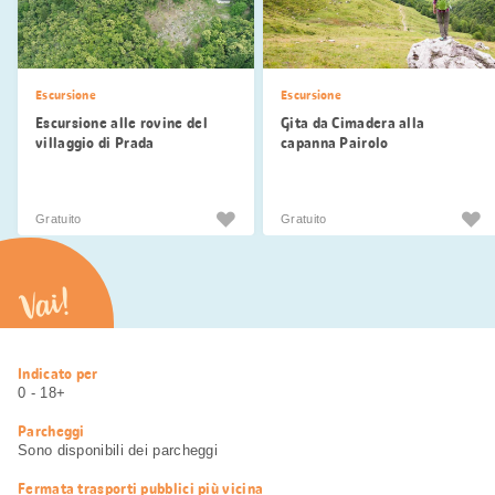
Escursione
Escursione
Escursione alle rovine del
Gita da Cimadera alla
villaggio di Prada
capanna Pairolo
Gratuito
Gratuito
Vai!
Informazioni
Indicato per
utili
0 - 18+
Parcheggi
Sono disponibili dei parcheggi
Fermata trasporti pubblici più vicina