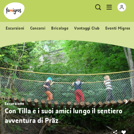
Navigazione
Header
Pagina iniziale Famigros.ch
Logo
Metanavigazione
Apri
Ricerca
segnalibri
menu
Escursioni
Concorsi
Bricolage
Vantaggi Club
Eventi Migros
Escursione
Con Tilla e i suoi amici lungo il sentiero
avventura di Präz
Condivid