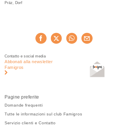
Präz, Dorf
Condividi
Consiglia ora
questa
pagina
Piè
Navigazione
Contatto e social media
di
piè
Abbonati alla newsletter
pagina
di
Famigros
pagina
Pagine preferite
Domande frequenti
Tutte le informazioni sul club Famigros
Servizio clienti e Contatto