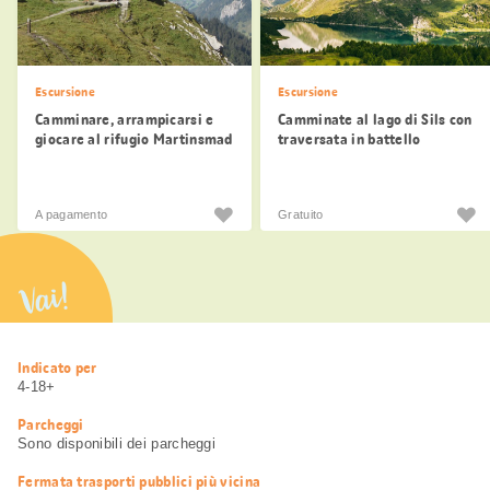
Escursione
Escursione
Camminare, arrampicarsi e
Camminate al lago di Sils con
giocare al rifugio Martinsmad
traversata in battello
A pagamento
Gratuito
Vai!
Informazioni
Indicato per
utili
4-18+
Parcheggi
Sono disponibili dei parcheggi
Fermata trasporti pubblici più vicina