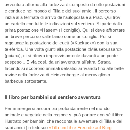
avventura attorno alla fortezza è composto da otto postazioni
e conduce nel mondo di Tilla e dei suoi amici. Il percorso
inizia alla fermata di arrivo dell'autopostale a Präz. Qui trovi
un cartello con tutte le indicazioni sul sentiero. Si parte dalla
prima postazione «Hasen» (il coniglio). Qui si deve affrontare
un breve percorso saltellando come un coniglio. Poi si
raggiunge la postazione del cucù («Kuckuck») con la sua
teleferica. Una volta giunti alla postazione «Mäusebussard»
(poiana), ci si ritrova improvvisamente davanti a un ponte
sospeso... E via così, da un'avventura all'altra. Strada
facendo si scoprono animali selvatici arrivando fino alle belle
rovine della fortezza di Heinzenberg e al meraviglioso
barbecue sottostante.
Il libro per bambini sul sentiero avventura
Per immergersi ancora più profondamente nel mondo
animale e vegetale della regione si può portare con sé il libro
illustrato per bambini che racconta le avventure di Tilla e dei
suoi amici (in tedesco
«Tilla und ihre Freunde auf Burg