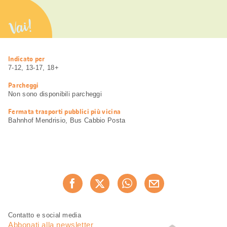
Vai!
Informazioni
Indicato per
utili
7-12, 13-17, 18+
Parcheggi
Non sono disponibili parcheggi
Fermata trasporti pubblici più vicina
Bahnhof Mendrisio, Bus Cabbio Posta
Condividi
Consiglia ora
questa
pagina
Piè
Navigazione
Contatto e social media
di
piè
Abbonati alla newsletter