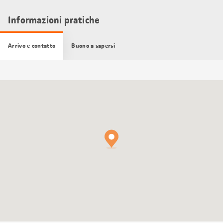
Informazioni pratiche
Arrivo e contatto
Buono a sapersi
Cartina
Google
Maps