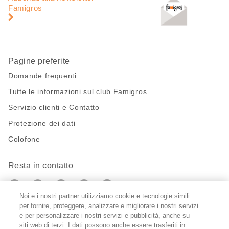
pagina
di
Famigros
pagina
Pagine preferite
Domande frequenti
Tutte le informazioni sul club Famigros
Servizio clienti e Contatto
Protezione dei dati
Colofone
Resta in contatto
https://twitter.com/migros?
https://www.youtube.com/user/Migr
Pinterest
Instagram
utm_campaign=lead&utm_medium=referra
utm_campaign=lead&utm_medium=ref
Noi e i nostri partner utilizziamo cookie e tecnologie simili
per fornire, proteggere, analizzare e migliorare i nostri servizi
Impostazioni cookie
e per personalizzare i nostri servizi e pubblicità, anche su
siti web di terzi. I dati possono anche essere trasferiti in