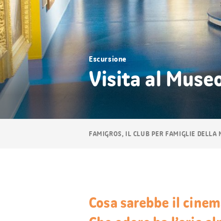
Escursione
Visita al Muse
Navigazione
FAMIGROS, IL CLUB PER FAMIGLIE DELLA
breadcrumb
Cosa sarebbe il cine