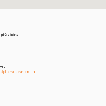
più vicina
web
alpinesmuseum.ch