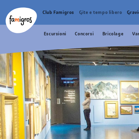
Navigazione
Header
Pagina iniziale Famigros.ch
segnalibri
Logo
Club Famigros
Gite e tempo libero
Grav
Navigazione
principale
Escursioni
Concorsi
Bricolage
Va