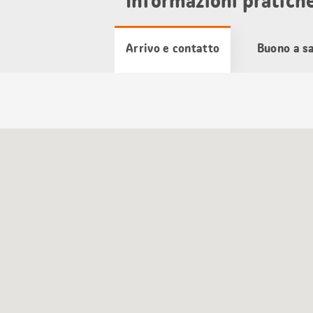
Informazioni pratich
Arrivo e contatto
Buono a s
Cartina
Google
Maps