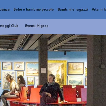
idanza
Bebè e bambino piccolo
Bambini e ragazzi
Vita in 
ntaggi Club
Eventi Migros