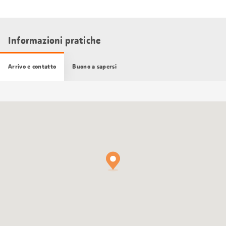
Informazioni pratiche
Arrivo e contatto
Buono a sapersi
Cartina
Google
Maps