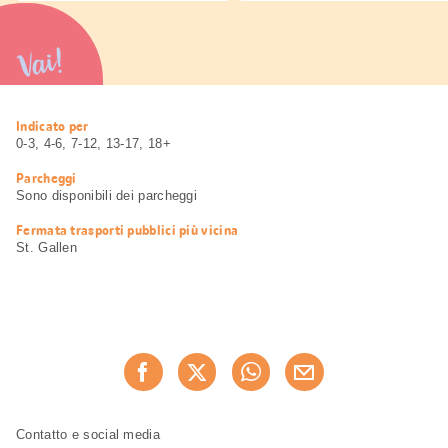
Vai!
Informazioni
Indicato per
utili
0-3, 4-6, 7-12, 13-17, 18+
Parcheggi
Sono disponibili dei parcheggi
Fermata trasporti pubblici più vicina
St. Gallen
Condividi
Consiglia ora
questa
pagina
Piè
Navigazione
Contatto e social media