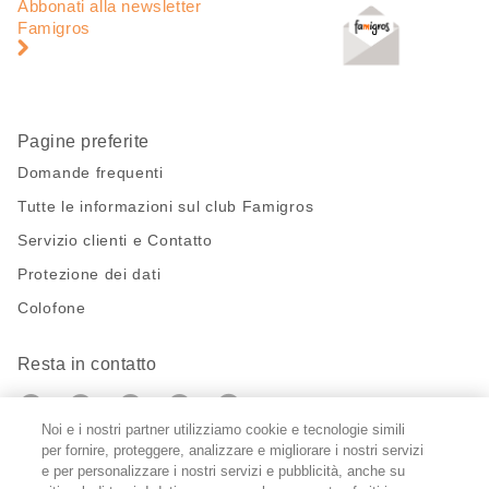
di
piè
Abbonati alla newsletter
pagina
di
Famigros
pagina
Pagine preferite
Domande frequenti
Tutte le informazioni sul club Famigros
Servizio clienti e Contatto
Protezione dei dati
Colofone
Resta in contatto
https://twitter.com/migros?
https://www.youtube.com/user/Migr
Pinterest
Instagram
utm_campaign=lead&utm_medium=referra
utm_campaign=lead&utm_medium=ref
Noi e i nostri partner utilizziamo cookie e tecnologie simili
per fornire, proteggere, analizzare e migliorare i nostri servizi
Impostazioni cookie
e per personalizzare i nostri servizi e pubblicità, anche su