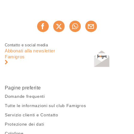
Condividi
Consiglia ora
questa
pagina
Piè
Navigazione
Contatto e social media
di
piè
Abbonati alla newsletter
pagina
di
Famigros
pagina
Pagine preferite
Domande frequenti
Tutte le informazioni sul club Famigros
Servizio clienti e Contatto
Protezione dei dati
Colofone