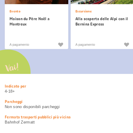
Evento
Escursione
Maison du Père Noël a
Alla scoperta delle Alpi con il
Montreux
Bernina Express
A pagamento
A pagamento
Vai!
Informazioni
Indicato per
utili
4-18+
Parcheggi
Non sono disponibili parcheggi
Fermata trasporti pubblici più vicina
Bahnhof Zermatt