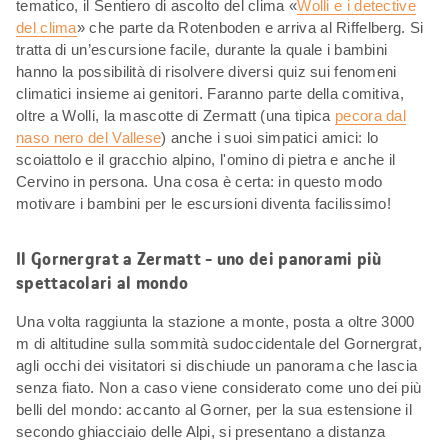
tematico, il Sentiero di ascolto del clima «
Wolli e i detective
del clima
» che parte da Rotenboden e arriva al Riffelberg. Si
tratta di un’escursione facile, durante la quale i bambini
hanno la possibilità di risolvere diversi quiz sui fenomeni
climatici insieme ai genitori. Faranno parte della comitiva,
oltre a Wolli, la mascotte di Zermatt (una tipica
pecora dal
naso nero del Vallese
) anche i suoi simpatici amici: lo
scoiattolo e il gracchio alpino, l'omino di pietra e anche il
Cervino in persona. Una cosa è certa: in questo modo
motivare i bambini per le escursioni diventa facilissimo!
Il Gornergrat a Zermatt - uno dei panorami più
spettacolari al mondo
Una volta raggiunta la stazione a monte, posta a oltre 3000
m di altitudine sulla sommità sudoccidentale del Gornergrat,
agli occhi dei visitatori si dischiude un panorama che lascia
senza fiato. Non a caso viene considerato come uno dei più
belli del mondo: accanto al Gorner, per la sua estensione il
secondo ghiacciaio delle Alpi, si presentano a distanza