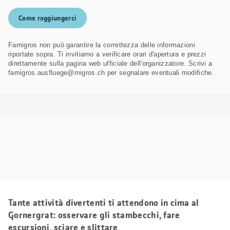
Come raggiungerci
Famigros non può garantire la correttezza delle informazioni
riportate sopra. Ti invitiamo a verificare orari d'apertura e prezzi
direttamente sulla pagina web ufficiale dell'organizzatore. Scrivi a
famigros.ausfluege@migros.ch per segnalare eventuali modifiche.
Tante attività divertenti ti attendono in cima al
Gornergrat: osservare gli stambecchi, fare
escursioni, sciare e slittare