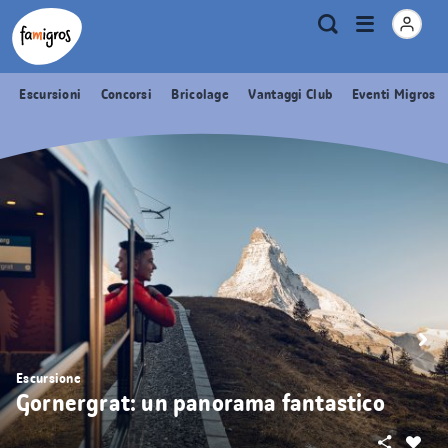
Navigazione
Header
Pagina iniziale Famigros.ch
Logo
Metanavigazione
Apri
Ricerca
segnalibri
menu
Escursioni
Concorsi
Bricolage
Vantaggi Club
Eventi Migros
Escursione
Gornergrat: un panorama fantastico
Condivid