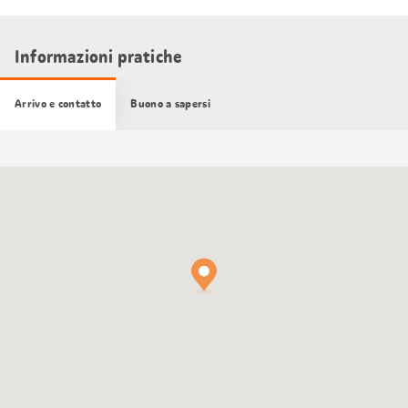
Informazioni pratiche
Arrivo e contatto
Buono a sapersi
Cartina
Google
Maps