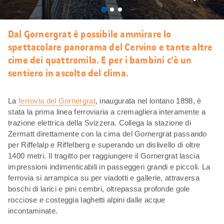
Mi
piace
Dal Gornergrat è possibile ammirare lo
spettacolare panorama del Cervino e tante altre
cime dei quattromila. E per i bambini c’è un
sentiero in ascolto del clima.
La
ferrovia del Gornergrat
, inaugurata nel lontano 1898, è
stata la prima linea ferroviaria a cremagliera interamente a
trazione elettrica della Svizzera. Collega la stazione di
Zermatt direttamente con la cima del Gornergrat passando
per Riffelalp e Riffelberg e superando un dislivello di oltre
1400 metri. Il tragitto per raggiungere il Gornergrat lascia
impressioni indimenticabili in passeggeri grandi e piccoli. La
ferrovia si arrampica su per viadotti e gallerie, attraversa
boschi di larici e pini cembri, oltrepassa profonde gole
rocciose e costeggia laghetti alpini dalle acque
incontaminate.