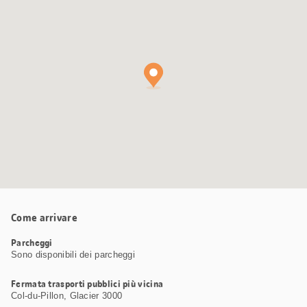
Google
Maps
Come arrivare
Parcheggi
Sono disponibili dei parcheggi
Fermata trasporti pubblici più vicina
Col-du-Pillon, Glacier 3000