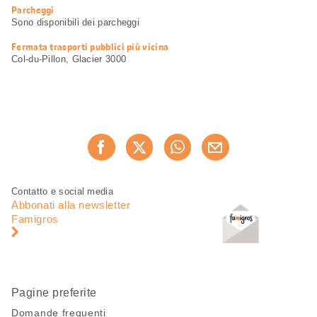
Parcheggi
Sono disponibili dei parcheggi
Fermata trasporti pubblici più vicina
Col-du-Pillon, Glacier 3000
Condividi
Consiglia ora
questa
pagina
Piè
Navigazione
Contatto e social media
di
piè
Abbonati alla newsletter
pagina
di
Famigros
pagina
Pagine preferite
Domande frequenti