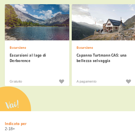
Escursione
Escursione
Escursioni al lago di
Capanna Turtmann CAS: una
Derborence
bellezza selvaggia
Gratuito
A pagamento
Vai!
Informazioni
Indicato per
utili
2-18+