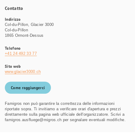
Contatto
Indirizzo
Col-du-Pillon, Glacier 3000
Col-du-Pillon
1865 Ormont-Dessus
Telefono
+41 24 492 33 77
Sito web
www.glacier3000.ch
Come raggiungerci
Famigros non può garantire la correttezza delle informazioni
riportate sopra. Ti invitiamo a verificare orari d'apertura e prezzi
direttamente sulla pagina web ufficiale dell'organizzatore. Scrivi a
famigros.ausfluege@migros.ch per segnalare eventuali modifiche.