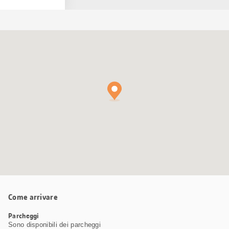
Cartina
Google
Maps
Come arrivare
Parcheggi
Sono disponibili dei parcheggi