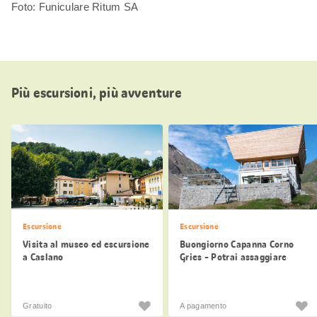
Foto: Funiculare Ritum SA
Più escursioni, più avventure
Escursione
Escursione
Visita al museo ed escursione
Buongiorno Capanna Corno
a Caslano
Gries - Potrai assaggiare
tante specialità regional
Gratuito
A pagamento