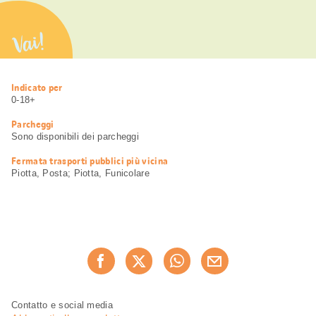
Vai!
Informazioni
Indicato per
utili
0-18+
Parcheggi
Sono disponibili dei parcheggi
Fermata trasporti pubblici più vicina
Piotta, Posta; Piotta, Funicolare
Condividi
Consiglia ora
questa
pagina
Piè
Navigazione
Contatto e social media