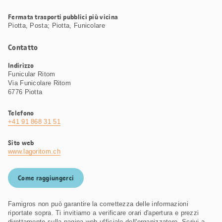
Fermata trasporti pubblici più vicina
Piotta, Posta; Piotta, Funicolare
Contatto
Indirizzo
Funicular Ritom
Via Funicolare Ritom
6776 Piotta
Telefono
+41 91 868 31 51
Sito web
www.lagoritom.ch
Come raggiungerci
Famigros non può garantire la correttezza delle informazioni
riportate sopra. Ti invitiamo a verificare orari d'apertura e prezzi
direttamente sulla pagina web ufficiale dell'organizzatore. Scrivi a