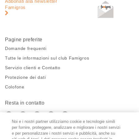
di
piè
Abbonati alla newsletter
pagina
di
Famigros
pagina
Pagine preferite
Domande frequenti
Tutte le informazioni sul club Famigros
Servizio clienti e Contatto
Protezione dei dati
Colofone
Resta in contatto
https://twitter.com/migros?
https://www.youtube.com/user/Migr
Pinterest
Instagram
utm_campaign=lead&utm_medium=referra
utm_campaign=lead&utm_medium=ref
Noi e i nostri partner utilizziamo cookie e tecnologie simili
per fornire, proteggere, analizzare e migliorare i nostri servizi
Impostazioni cookie
e per personalizzare i nostri servizi e pubblicità, anche su