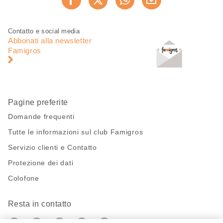
Consiglia ora
questa
pagina
Piè
Navigazione
Contatto e social media
di
piè
Abbonati alla newsletter
pagina
di
Famigros
pagina
Pagine preferite
Domande frequenti
Tutte le informazioni sul club Famigros
Servizio clienti e Contatto
Protezione dei dati
Colofone
Resta in contatto
https://twitter.com/migros?
https://www.youtube.com/user/Migr
Pinterest
Instagram