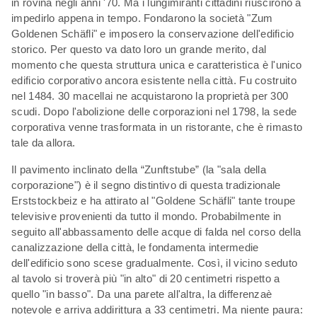
in rovina negli anni '70. Ma i lungimiranti cittadini riuscirono a
impedirlo appena in tempo. Fondarono la società "Zum
Goldenen Schäfli" e imposero la conservazione dell'edificio
storico. Per questo va dato loro un grande merito, dal
momento che questa struttura unica e caratteristica è l'unico
edificio corporativo ancora esistente nella città. Fu costruito
nel 1484. 30 macellai ne acquistarono la proprietà per 300
scudi. Dopo l'abolizione delle corporazioni nel 1798, la sede
corporativa venne trasformata in un ristorante, che è rimasto
tale da allora.
Il pavimento inclinato della “Zunftstube” (la "sala della
corporazione") è il segno distintivo di questa tradizionale
Erststockbeiz e ha attirato al "Goldene Schäfli" tante troupe
televisive provenienti da tutto il mondo. Probabilmente in
seguito all'abbassamento delle acque di falda nel corso della
canalizzazione della città, le fondamenta intermedie
dell'edificio sono scese gradualmente. Così, il vicino seduto
al tavolo si troverà più "in alto" di 20 centimetri rispetto a
quello "in basso". Da una parete all'altra, la differenzaè
notevole e arriva addirittura a 33 centimetri. Ma niente paura: