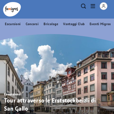
Navigazione
Header
Pagina iniziale Famigros.ch
Logo
Metanavigazione
Apri
Ricerca
segnalibri
menu
Escursioni
Concorsi
Bricolage
Vantaggi Club
Eventi Migros
Escursione
Tour attraverso le Erststockbeizli di
San Gallo