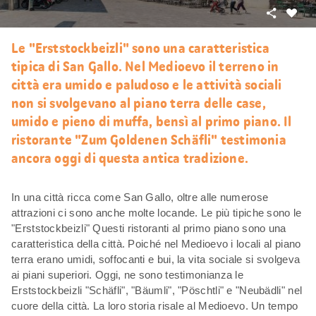
Condivid
Mi
piace
Le "Erststockbeizli" sono una caratteristica
tipica di San Gallo. Nel Medioevo il terreno in
città era umido e paludoso e le attività sociali
non si svolgevano al piano terra delle case,
umido e pieno di muffa, bensì al primo piano. Il
ristorante "Zum Goldenen Schäfli" testimonia
ancora oggi di questa antica tradizione.
In una città ricca come San Gallo, oltre alle numerose
attrazioni ci sono anche molte locande. Le più tipiche sono le
"Erststockbeizli" Questi ristoranti al primo piano sono una
caratteristica della città. Poiché nel Medioevo i locali al piano
terra erano umidi, soffocanti e bui, la vita sociale si svolgeva
ai piani superiori. Oggi, ne sono testimonianza le
Erststockbeizli "Schäfli", "Bäumli", "Pöschtli" e "Neubädli" nel
cuore della città. La loro storia risale al Medioevo. Un tempo