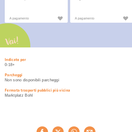
A pagamento
A pagamento
Vai!
Informazioni
Indicato per
utili
0-18+
Parcheggi
Non sono disponibili parcheggi
Fermata trasporti pubblici più vicina
Marktplatz Bohl
Condividi