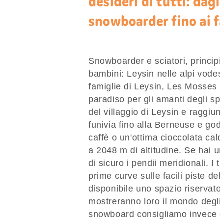
desideri di tutti: dagl
snowboarder fino ai 
Snowboarder e sciatori, principi
bambini: Leysin nelle alpi vodes
famiglie di Leysin, Les Mosses 
paradiso per gli amanti degli sp
del villaggio di Leysin e raggiu
funivia fino alla Berneuse e go
caffè o un'ottima cioccolata ca
a 2048 m di altitudine. Se hai 
di sicuro i pendii meridionali. I
prime curve sulle facili piste d
disponibile uno spazio riservato
mostreranno loro il mondo degli 
snowboard consigliamo invece d