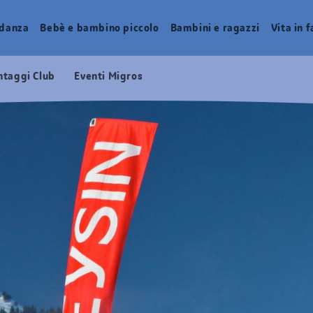
idanza
Bebè e bambino piccolo
Bambini e ragazzi
Vita in 
ntaggi Club
Eventi Migros