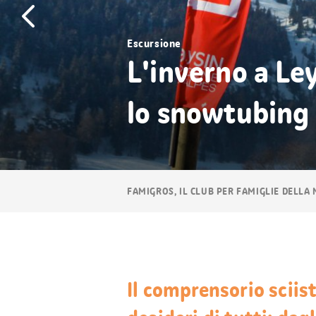
Escursione
L'inverno a Le
lo snowtubing
Navigazione
FAMIGROS, IL CLUB PER FAMIGLIE DELLA
breadcrumb
Il comprensorio sciist