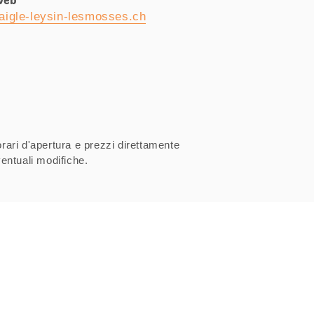
web
igle-leysin-lesmosses.ch
orari d'apertura e prezzi direttamente
entuali modifiche.