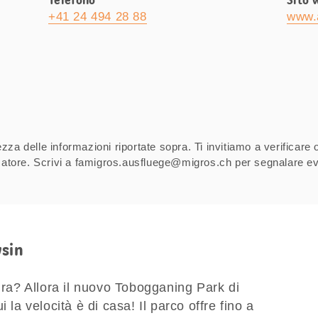
Telefono
Sito 
+41 24 494 28 88
www.a
za delle informazioni riportate sopra. Ti invitiamo a verificare 
izzatore. Scrivi a famigros.ausfluege@migros.ch per segnalare ev
ysin
tura? Allora il nuovo Tobogganing Park di
 la velocità è di casa! Il parco offre fino a