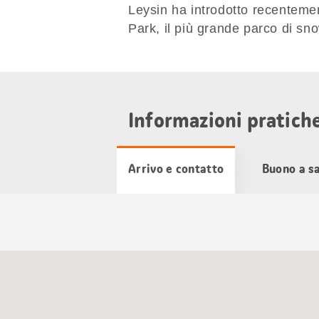
Leysin ha introdotto recenteme
Park, il più grande parco di sn
Informazioni pratich
Arrivo e contatto
Buono a s
Cartina
Google
Maps