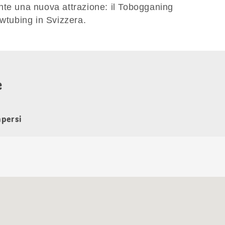
nte una nuova attrazione: il Tobogganing
owtubing in Svizzera.
e
apersi