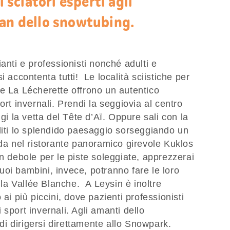
i sciatori esperti agli
fan dello snowtubing.
anti e professionisti nonché adulti e
i accontenta tutti! Le località sciistiche per
e La Lécherette offrono un autentico
ort invernali. Prendi la seggiovia al centro
ngi la vetta del Tête d’Aï. Oppure sali con la
diti lo splendido paesaggio sorseggiando un
lda nel ristorante panoramico girevole Kuklos
un debole per le piste soleggiate, apprezzerai
 tuoi bambini, invece, potranno fare le loro
ella Vallée Blanche. A Leysin è inoltre
 ai più piccini, dove pazienti professionisti
sport invernali. Agli amanti dello
i dirigersi direttamente allo Snowpark.