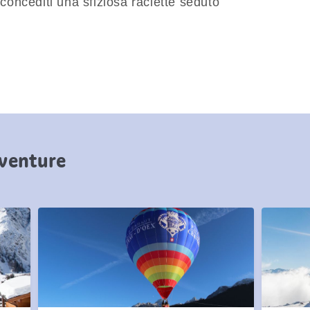
, concediti una sfiziosa raclette seduto
vventure