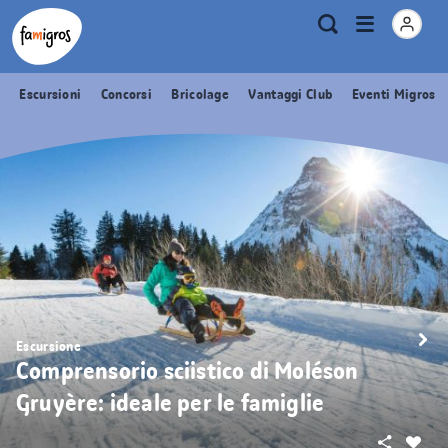
Navigazione
Header
Pagina iniziale Famigros.ch
Logo
Metanavigazione
Apri
Ricerca
segnalibri
menu
Escursioni
Concorsi
Bricolage
Vantaggi Club
Eventi Migros
Escursione
Comprensorio sciistico di Moléson
Gruyère: ideale per le famiglie
Condivid