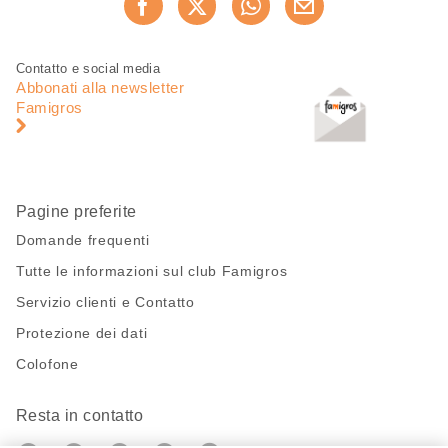
Consiglia ora
questa
pagina
Piè
Navigazione
Contatto e social media
di
piè
Abbonati alla newsletter
pagina
di
Famigros
pagina
Pagine preferite
Domande frequenti
Tutte le informazioni sul club Famigros
Servizio clienti e Contatto
Protezione dei dati
Colofone
Resta in contatto