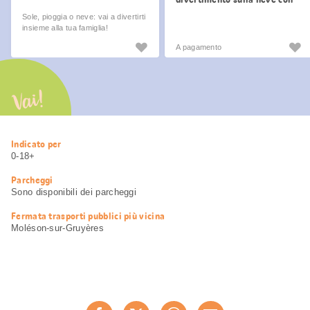
vista lago
Sole, pioggia o neve: vai a divertirti
insieme alla tua famiglia!
A pagamento
Vai!
Informazioni
Indicato per
utili
0-18+
Parcheggi
Sono disponibili dei parcheggi
Fermata trasporti pubblici più vicina
Moléson-sur-Gruyères
Condividi