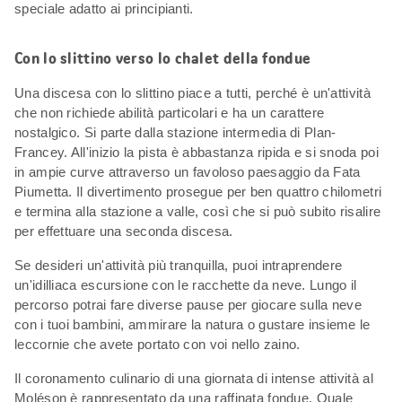
speciale adatto ai principianti.
Con lo slittino verso lo chalet della fondue
Una discesa con lo slittino piace a tutti, perché è un'attività
che non richiede abilità particolari e ha un carattere
nostalgico. Si parte dalla stazione intermedia di Plan-
Francey. All'inizio la pista è abbastanza ripida e si snoda poi
in ampie curve attraverso un favoloso paesaggio da Fata
Piumetta. Il divertimento prosegue per ben quattro chilometri
e termina alla stazione a valle, così che si può subito risalire
per effettuare una seconda discesa.
Se desideri un'attività più tranquilla, puoi intraprendere
un'idilliaca escursione con le racchette da neve. Lungo il
percorso potrai fare diverse pause per giocare sulla neve
con i tuoi bambini, ammirare la natura o gustare insieme le
leccornie che avete portato con voi nello zaino.
Il coronamento culinario di una giornata di intense attività al
Moléson è rappresentato da una raffinata fondue. Quale