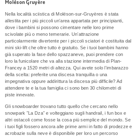
Moléson Gruyère
Nella località sciistica di Moléson-sur-Gruyères è stata
allestita per i più piccoli un'area appartata per principianti,
dove i bambini si possono cimentare nelle loro prime
scivolate più o meno temerarie. Un'attrazione
particolarmente divertente per i piccoli sciatori è costituita dal
mini ski-lift che oltre tutto è gratuito. Se i tuoi bambini hanno
già superato la fase dello spazzaneve, puoi prendere con
loro la funicolare che va alla stazione intermedia di Plan-
Francey a 1520 metri di altezza. Qui avete solo l'imbarazzo
della scelta: preferite una discesa tranquilla o una
impegnativa oppure addirittura la discesa più difficile? Ad
attendere te e la tua famiglia ci sono ben 30 chilometri di
piste innevate.
Gli snowboarder trovano tutto quello che cercano nello
snowpark "La Dza" e volteggiano sugli handrail, i fun box e
altri ostacoli come fosse la cosa più semplice del mondo. Se
i tuoi figli fossero ancora alle prime armi in fatto di prodezze e
acrobazie sulla neve è disponibile per loro un percorso