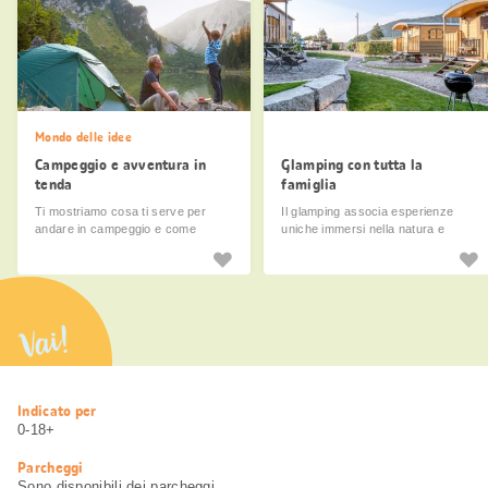
Mondo delle idee
Campeggio e avventura in
Glamping con tutta la
tenda
famiglia
Ti mostriamo cosa ti serve per
Il glamping associa esperienze
andare in campeggio e come
uniche immersi nella natura e
rendere le tue vacanze in tenda
comfort.
un’esperienza indimenticabile.
Vai!
Informazioni
Indicato per
utili
0-18+
Parcheggi
Sono disponibili dei parcheggi