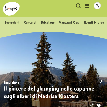
Navigazione
Header
Pagina iniziale Famigros.ch
Logo
Metanavigazione
Apri
Ricerca
segnalibri
menu
Escursioni
Concorsi
Bricolage
Vantaggi Club
Eventi Migros
Escursione
Il piacere del glamping nelle capanne
sugli alberi di Madrisa Klosters
Condivid