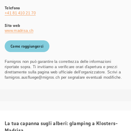
Telefono
+41 81 410 21 70
Sito web
www.madrisa.ch
Come raggiungerci
Famigros non può garantire la correttezza delle informazioni
riportate sopra. Ti invitiamo a verificare orari d'apertura e prezzi
direttamente sulla pagina web ufficiale dell'organizzatore. Scrivi a
famigros.ausfluege@migros.ch per segnalare eventuali modifiche.
La tua capanna sugli alberi: glamping a Klosters-
Madrisa