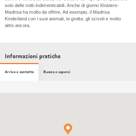
solo delle notti indimenticabili. Anche di giorno Klosters-
Madrisa ha molto da offrire. Ad esempio, il Madrisa
Kinderland con i suoi animali, le grotte, gli scivoli e molto
altro ancora.
Informazioni pratiche
Arrivo e contatto
Buono a sapersi
Cartina
Google
Maps