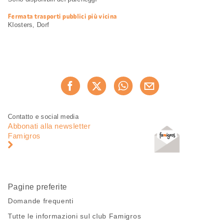
Fermata trasporti pubblici più vicina
Klosters, Dorf
Condividi
Consiglia ora
questa
pagina
Piè
Navigazione
Contatto e social media
di
piè
Abbonati alla newsletter
pagina
di
Famigros
pagina
Pagine preferite
Domande frequenti
Tutte le informazioni sul club Famigros