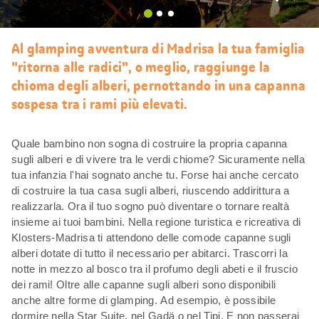
Mi
piace
Al glamping avventura di Madrisa la tua famiglia
"ritorna alle radici", o meglio, raggiunge la
chioma degli alberi, pernottando in una capanna
sospesa tra i rami più elevati.
Quale bambino non sogna di costruire la propria capanna
sugli alberi e di vivere tra le verdi chiome? Sicuramente nella
tua infanzia l'hai sognato anche tu. Forse hai anche cercato
di costruire la tua casa sugli alberi, riuscendo addirittura a
realizzarla. Ora il tuo sogno può diventare o tornare realtà
insieme ai tuoi bambini. Nella regione turistica e ricreativa di
Klosters-Madrisa ti attendono delle comode capanne sugli
alberi dotate di tutto il necessario per abitarci. Trascorri la
notte in mezzo al bosco tra il profumo degli abeti e il fruscio
dei rami! Oltre alle capanne sugli alberi sono disponibili
anche altre forme di glamping. Ad esempio, è possibile
dormire nella Star Suite, nel Gadä o nel Tipi. E non passerai